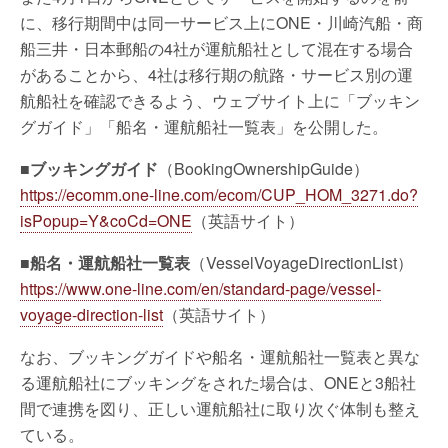
に、移行期間中は同一サービス上にONE・川崎汽船・商
船三井・日本郵船の4社が運航船社として混在する場合
があることから、4社は移行期の航路・サービス別の運
航船社を確認できるよう、ウェブサイト上に「ブッキン
グガイド」「船名・運航船社一覧表」を公開した。
■ブッキングガイド
（BookingOwnershipGuide）
https://ecomm.one-line.com/ecom/CUP_HOM_3271.do?
isPopup=Y&coCd=ONE
（英語サイト）
■船名・運航船社一覧表
（VesselVoyageDirectionList）
https://www.one-line.com/en/standard-page/vessel-
voyage-direction-list
（英語サイト）
なお、ブッキングガイドや船名・運航船社一覧表と異な
る運航船社にブッキングをされた場合は、ONEと3船社
間で連携を図り、正しい運航船社に取り次ぐ体制も整え
ている。