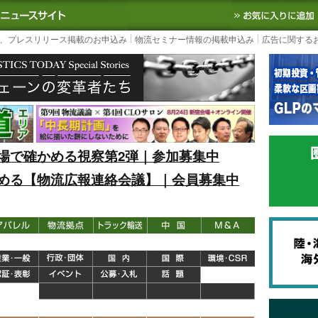
S TODAY｜国内最大の物流ニュースサイト
3PL, SCMなど国内外の最新の物流
、プレスリリース掲載のお申込み
物流セミナー情報の掲載申込み
広告に関する
場で確かめる視察第2弾｜参加募集中
める【物流広報連絡会議】｜会員募集中