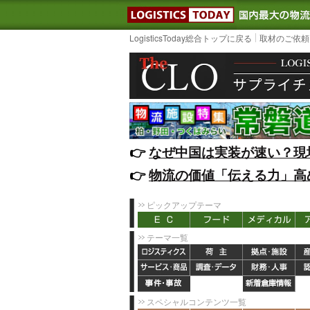
LOGISTIC
LogisticsToday総合トップに戻る
取材のご依頼
👉️
なぜ中国は実装が速い？現
👉️
物流の価値「伝える力」高
ピックアップテーマ
テーマ一覧
スペシャルコンテンツ一覧