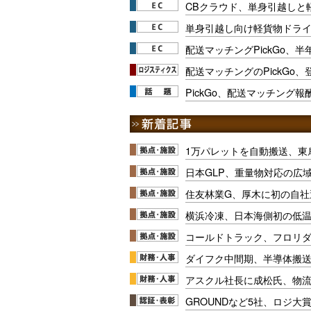
CBクラウド、単身引越しと
単身引越し向け軽貨物ドラ
配送マッチングPickGo、半
配送マッチングのPickGo
PickGo、配送マッチング
1万パレットを自動搬送、東
日本GLP、重量物対応の広
住友林業G、厚木に初の自社
横浜冷凍、日本海側初の低
コールドトラック、フロリ
ダイフク中間期、半導体搬
アスクル社長に成松氏、物
GROUNDなど5社、ロジ大