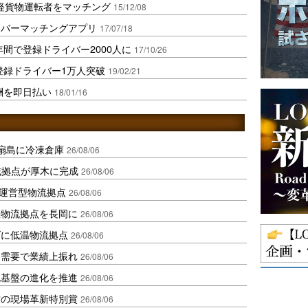
軽貨物運転者をマッチング
15/12/08
イバーマッチングアプリ
17/07/18
年間で登録ドライバー2000人に
17/10/26
、登録ドライバー1万人突破
19/02/21
報酬を即日払い
18/01/16
扇島に冷凍倉庫
26/08/06
域拠点が厚木に完成
26/08/06
運営型物流拠点
26/08/06
温物流拠点を長岡に
26/08/06
ダに低温物流拠点
26/08/06
送需要で業績上振れ
26/08/06
流基盤の進化を推進
26/08/06
賞の現場革新特別賞
26/08/06