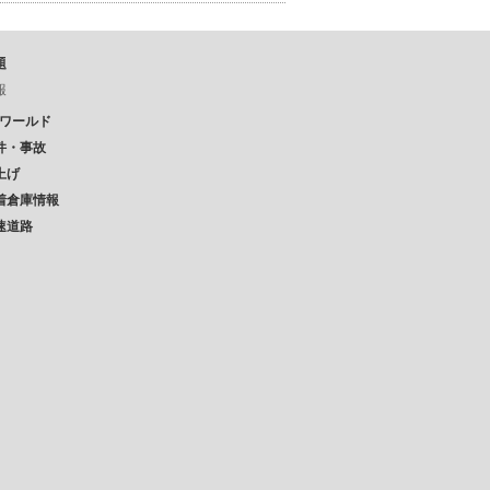
題
報
Pワールド
件・事故
上げ
着倉庫情報
速道路