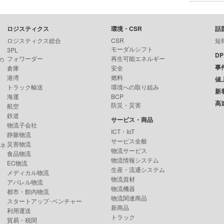
ロジスティクス
環境・CSR
話
ロジスティクス総合
CSR
短
モーダルシフト
3PL
D
フォワーダー
再生可能エネルギー
の
事
倉庫
安全
港湾
燃料
値
トラック輸送
環境への取り組み
新
海運
BCP
高
防災・災害
航空
鉄道
サービス・商品
物流子会社
ICT・IoT
静脈物流
サービス全般
災害物流
ンネ
物流サービス
食品物流
物流情報システム
EC物流
生産・流通システム
メディカル物流
物流資材
アパレル物流
物流機器
都市・館内物流
物流関連商品
スタートアップ･ベンチャー
新商品
利用運送
トラック
貿易・税関