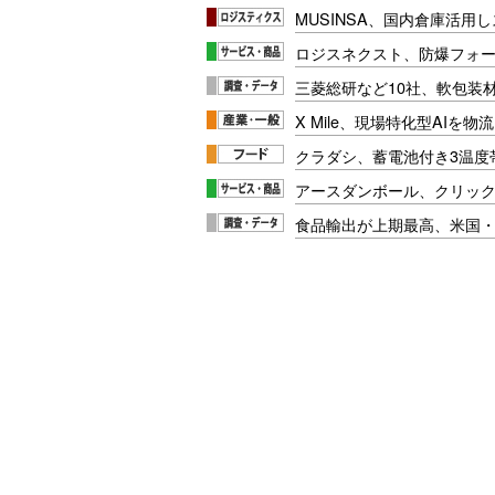
MUSINSA、国内倉庫活用
ロジスネクスト、防爆フォ
三菱総研など10社、軟包装
X Mile、現場特化型AIを
クラダシ、蓄電池付き3温度
アースダンボール、クリッ
食品輸出が上期最高、米国