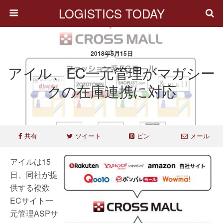
LOGISTICS TODAY
2018年5月15日
アイル、EC一元管理がマガシー
クの在庫連携に対応
共有
ツイート
ピン
メール
アイルは15
日、同社が提
供する複数
ECサイト一
元管理ASPサ