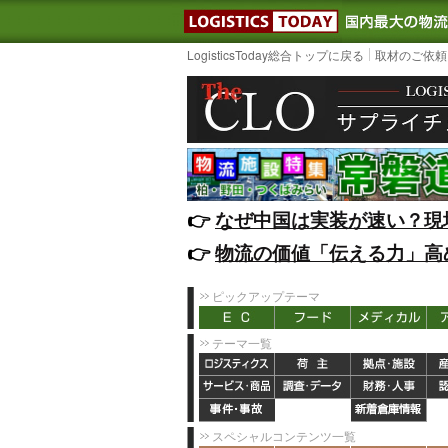
LOGISTIC
LogisticsToday総合トップに戻る
取材のご依頼
👉️
なぜ中国は実装が速い？現
👉️
物流の価値「伝える力」高
ピックアップテーマ
テーマ一覧
スペシャルコンテンツ一覧