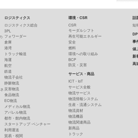
ロジスティクス
環境・CSR
話
ロジスティクス総合
CSR
短
モーダルシフト
3PL
D
フォワーダー
再生可能エネルギー
の
事
倉庫
安全
港湾
燃料
値
トラック輸送
環境への取り組み
新
海運
BCP
高
防災・災害
航空
鉄道
サービス・商品
物流子会社
ICT・IoT
静脈物流
サービス全般
災害物流
ンネ
物流サービス
食品物流
物流情報システム
EC物流
生産・流通システム
メディカル物流
物流資材
アパレル物流
物流機器
都市・館内物流
物流関連商品
スタートアップ･ベンチャー
新商品
利用運送
トラック
貿易・税関