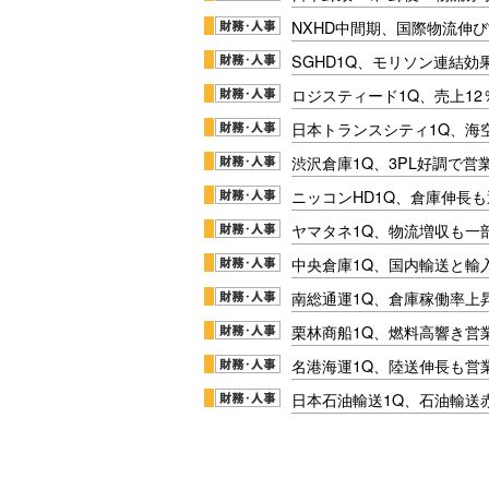
NXHD中間期、国際物流伸び
SGHD1Q、モリソン連結効
ロジスティード1Q、売上1
日本トランスシティ1Q、海
渋沢倉庫1Q、3PL好調で営
ニッコンHD1Q、倉庫伸長
ヤマタネ1Q、物流増収も一
中央倉庫1Q、国内輸送と輸
南総通運1Q、倉庫稼働率上
栗林商船1Q、燃料高響き営
名港海運1Q、陸送伸長も営業
日本石油輸送1Q、石油輸送