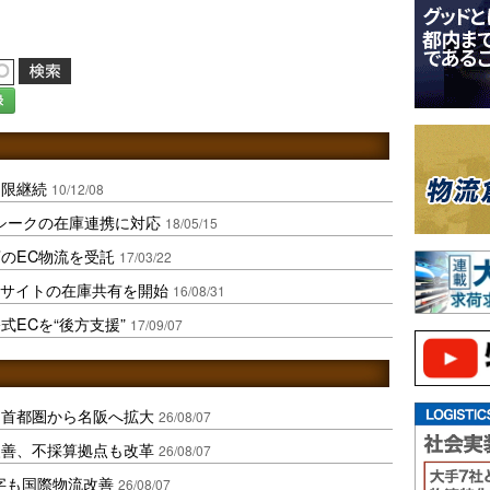
録
期限継続
10/12/08
シークの在庫連携に対応
18/05/15
のEC物流を受託
17/03/22
Cサイトの在庫共有を開始
16/08/31
ECを“後方支援”
17/09/07
、首都圏から名阪へ拡大
26/08/07
に改善、不採算拠点も改革
26/08/07
字も国際物流改善
26/08/07