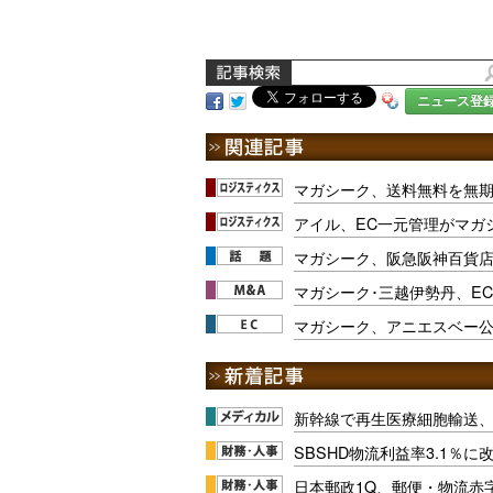
ニュース登
マガシーク、送料無料を無
アイル、EC一元管理がマガ
マガシーク、阪急阪神百貨店
マガシーク･三越伊勢丹、E
マガシーク、アニエスベー公式
新幹線で再生医療細胞輸送
SBSHD物流利益率3.1％
日本郵政1Q、郵便・物流赤