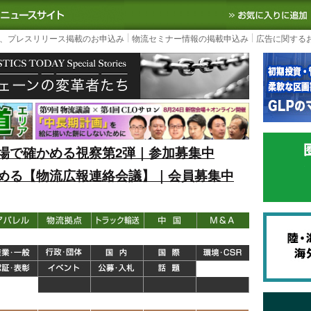
S TODAY｜国内最大の物流ニュースサイト
3PL, SCMなど国内外の最新の物流
、プレスリリース掲載のお申込み
物流セミナー情報の掲載申込み
広告に関する
場で確かめる視察第2弾｜参加募集中
める【物流広報連絡会議】｜会員募集中