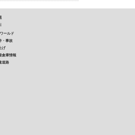
題
報
Pワールド
件・事故
上げ
着倉庫情報
速道路