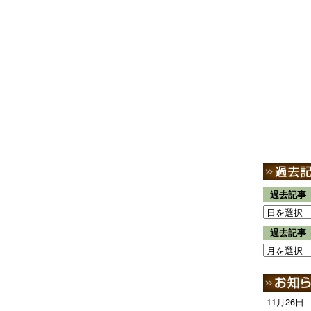
過去記事
過去記事
11月26日