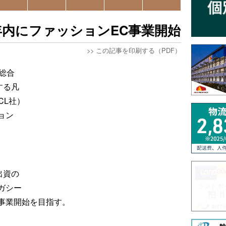
内にファッションEC事業開始
>>
この記事を印刷する（PDF）
総合
する凡
CL社）
ョン
出資の
ガシー
事業開始を目指す。