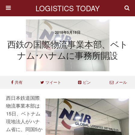
LOGISTICS TODAY
2018年5月16日
西鉄の国際物流事業本部、ベト
ナム･ハナムに事務所開設
共有
ツイート
ピン
メール
西日本鉄道国際
物流事業本部は
15日、ベトナム
現地法人がハナ
ム省に、同国5か