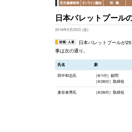
日本パレットプールの
2018年5月25日 (金)
日本パレットプールが25
事は次の通り。
氏名
新
田中和志氏
［6/1付］顧問
［6/26付］取締役
麦谷泰秀氏
［6/26付］取締役