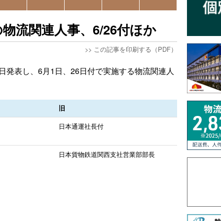
物流関連人事、6/26付ほか
>>
この記事を印刷する（PDF）
日発表し、6月1日、26日付で実施する物流関連人
旧
日本通運社長付
日本貨物鉄道関西支社営業部部長