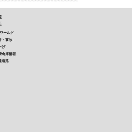
題
報
Pワールド
件・事故
上げ
着倉庫情報
速道路