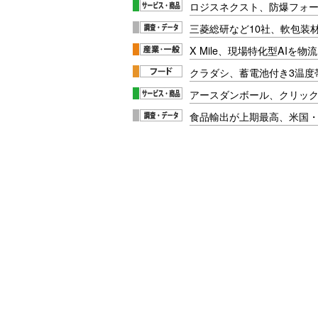
ロジスネクスト、防爆フォ
三菱総研など10社、軟包装
X Mile、現場特化型AIを
クラダシ、蓄電池付き3温度
アースダンボール、クリッ
食品輸出が上期最高、米国