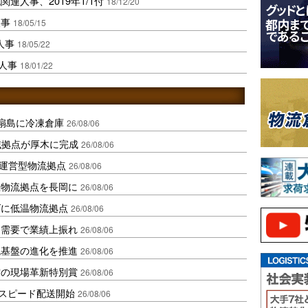
連人事、2019年1/1付
18/12/20
人事
18/05/15
人事
18/05/22
長人事
18/01/22
扇島に冷凍倉庫
26/08/06
域拠点が厚木に完成
26/08/06
運営型物流拠点
26/08/06
温物流拠点を長岡に
26/08/06
ダに低温物流拠点
26/08/06
送需要で業績上振れ
26/08/06
流基盤の進化を推進
26/08/06
賞の現場革新特別賞
26/08/06
しスピード配送開始
26/08/06