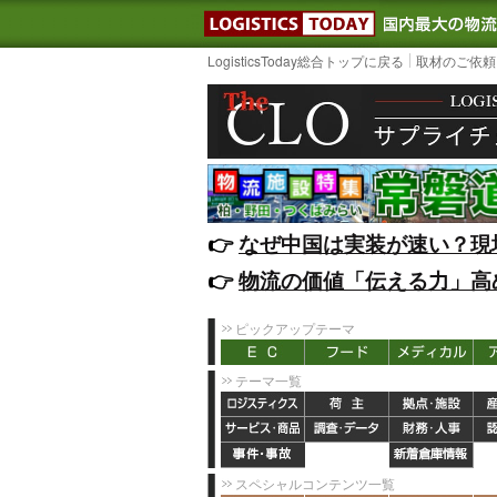
LOGISTIC
LogisticsToday総合トップに戻る
取材のご依頼
👉️
なぜ中国は実装が速い？現
👉️
物流の価値「伝える力」高
ピックアップテーマ
テーマ一覧
スペシャルコンテンツ一覧