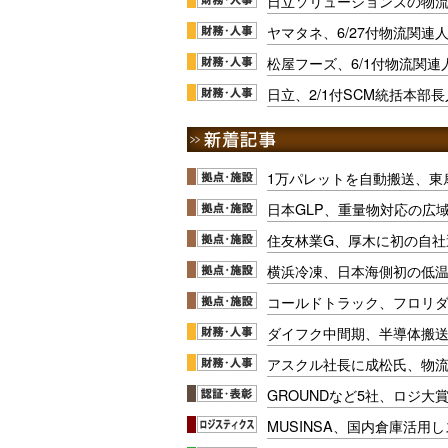
日立ソリューションズの物流関
ヤマタネ、6/27付物流関連
松屋フーズ、6/1付物流関連
日立、2/1付SCM統括本部
1万パレットを自動搬送、東
日本GLP、重量物対応の広
住友林業G、厚木に初の自社
横浜冷凍、日本海側初の低
コールドトラック、フロリ
ダイフク中間期、半導体搬
アスクル社長に成松氏、物
GROUNDなど5社、ロジ大
MUSINSA、国内倉庫活用