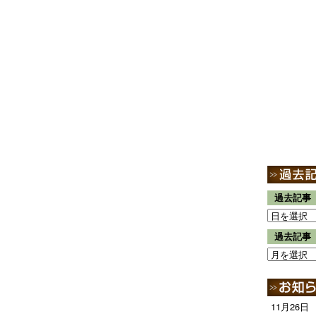
過去記事
過去記事
11月26日