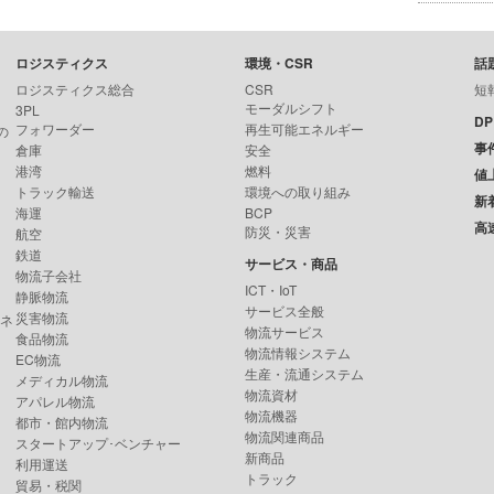
ロジスティクス
環境・CSR
話
ロジスティクス総合
CSR
短
モーダルシフト
3PL
D
フォワーダー
再生可能エネルギー
の
事
倉庫
安全
港湾
燃料
値
トラック輸送
環境への取り組み
新
海運
BCP
高
防災・災害
航空
鉄道
サービス・商品
物流子会社
ICT・IoT
静脈物流
サービス全般
災害物流
ンネ
物流サービス
食品物流
物流情報システム
EC物流
生産・流通システム
メディカル物流
物流資材
アパレル物流
物流機器
都市・館内物流
物流関連商品
スタートアップ･ベンチャー
新商品
利用運送
トラック
貿易・税関