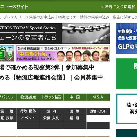
S TODAY｜国内最大の物流ニュースサイト
3PL, SCMなど国内外の最新の物流
、プレスリリース掲載のお申込み
物流セミナー情報の掲載申込み
広告に関する
場で確かめる視察第2弾｜参加募集中
める【物流広報連絡会議】｜会員募集中