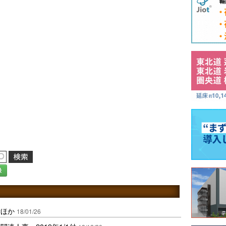
録
付ほか
18/01/26