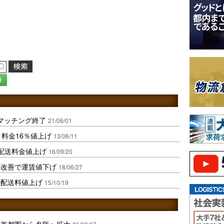
録
送マッチング終了
21/06/01
料金16％値上げ
13/06/11
配送料金値上げ
16/09/20
ム改善で運賃値下げ
18/06/27
で配送料値上げ
15/10/19
、首都圏から名阪へ拡大