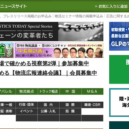
S TODAY｜国内最大の物流ニュースサイト
3PL, SCMなど国内外の最新の物流
、プレスリリース掲載のお申込み
物流セミナー情報の掲載申込み
広告に関する
場で確かめる視察第2弾｜参加募集中
める【物流広報連絡会議】｜会員募集中