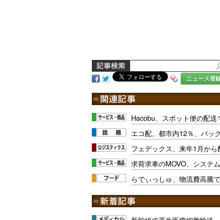
ニュース登
Hacobu、スポット便の配
エコ配、都市内12％、パック
フェデックス、来年1月から
求荷求車のMOVO、システ
らでぃっしゅ、物流費高騰
新幹線で再生医療細胞輸送