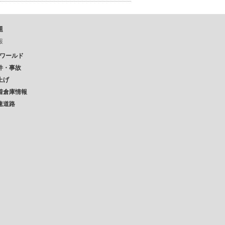
題
報
Pワールド
件・事故
上げ
着倉庫情報
速道路