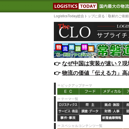
LOGISTIC
LogisticsToday総合トップに戻る
取材のご依頼
👉️
なぜ中国は実装が速い？現
👉️
物流の価値「伝える力」高
ピックアップテーマ
テーマ一覧
スペシャルコンテンツ一覧