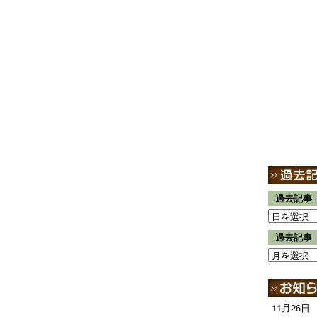
過去記事
過去記事
11月26日