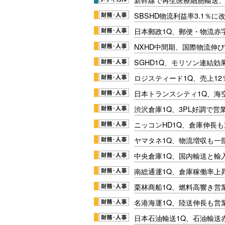
SBSHD物流利益率3.1％
日本郵政1Q、郵便・物流赤
NXHD中間期、国際物流伸び
SGHD1Q、モリソン連結効
ロジスティード1Q、売上1
日本トランスシティ1Q、海
渋沢倉庫1Q、3PL好調で営
ニッコンHD1Q、倉庫伸長
ヤマタネ1Q、物流増収も一
中央倉庫1Q、国内輸送と輸
南総通運1Q、倉庫稼働率上
栗林商船1Q、燃料高響き営
名港海運1Q、陸送伸長も営業
日本石油輸送1Q、石油輸送