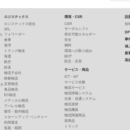
ロジスティクス
環境・CSR
話
ロジスティクス総合
CSR
短
モーダルシフト
3PL
D
フォワーダー
再生可能エネルギー
の
事
倉庫
安全
港湾
燃料
値
トラック輸送
環境への取り組み
新
海運
BCP
高
防災・災害
航空
鉄道
サービス・商品
物流子会社
ICT・IoT
静脈物流
サービス全般
災害物流
ンネ
物流サービス
食品物流
物流情報システム
EC物流
生産・流通システム
メディカル物流
物流資材
アパレル物流
物流機器
都市・館内物流
物流関連商品
スタートアップ･ベンチャー
新商品
利用運送
トラック
貿易・税関