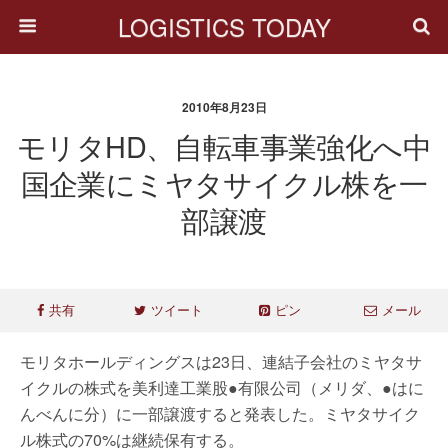
LOGISTICS TODAY
2010年8月23日
モリタHD、自転車事業強化へ中
国企業にミヤタサイクル株を一
部譲渡
共有
ツイート
ピン
メール
モリタホールディングスは23日、連結子会社のミヤタサ
イクルの株式を美利達工業股●有限公司（メリダ、●はに
んべんに分）に一部譲渡すると発表した。ミヤタサイク
ル株式の70%は継続保有する。