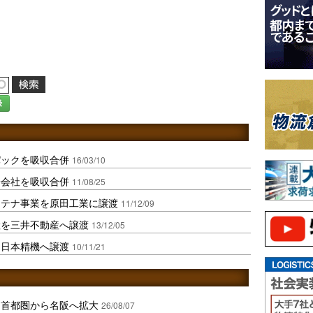
録
パックを吸収合併
16/03/10
子会社を吸収合併
11/08/25
ンテナ事業を原田工業に譲渡
11/12/09
産を三井不動産へ譲渡
13/12/05
を日本精機へ譲渡
10/11/21
、首都圏から名阪へ拡大
26/08/07