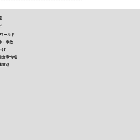
題
報
Pワールド
件・事故
上げ
着倉庫情報
速道路