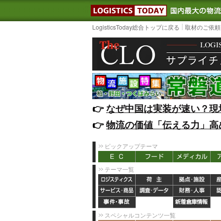
LOGISTIC
LogisticsToday総合トップに戻る
取材のご依頼
👉️
なぜ中国は実装が速い？現
👉️
物流の価値「伝える力」高
ピックアップテーマ
テーマ一覧
スペシャルコンテンツ一覧