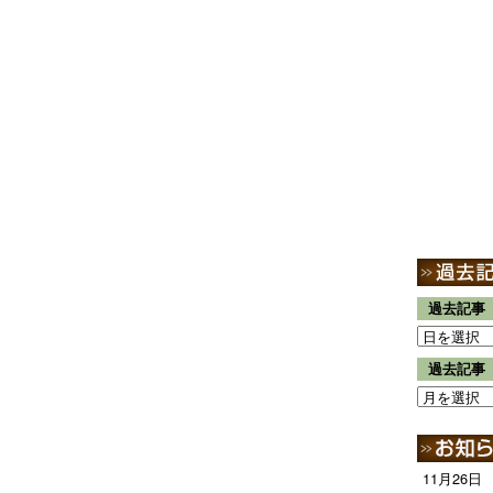
過去記事
過去記事
11月26日