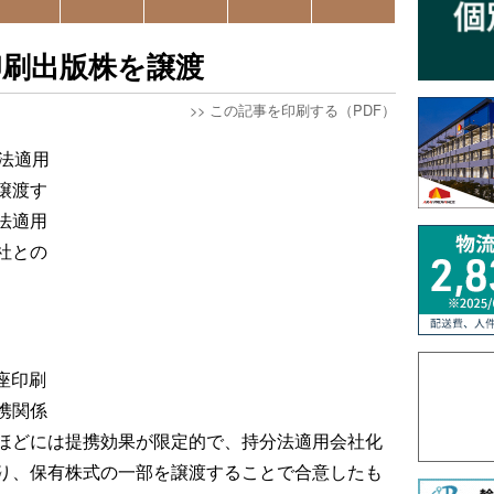
印刷出版株を譲渡
>>
この記事を印刷する（PDF）
法適用
譲渡す
法適用
社との
銀座印刷
携関係
ほどには提携効果が限定的で、持分法適用会社化
り、保有株式の一部を譲渡することで合意したも