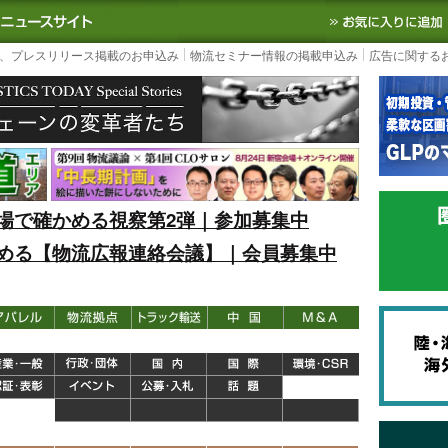
S TODAY｜国内最大の物流ニュースサイト
3PL, SCMなど国内外の最新の物流
、プレスリリース掲載のお申込み
物流セミナー情報の掲載申込み
広告に関する
場で確かめる視察第2弾｜参加募集中
める【物流広報連絡会議】｜会員募集中