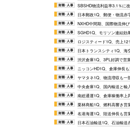
SBSHD物流利益率3.1％
日本郵政1Q、郵便・物流赤
NXHD中間期、国際物流伸び
SGHD1Q、モリソン連結効
ロジスティード1Q、売上1
日本トランスシティ1Q、海
渋沢倉庫1Q、3PL好調で営
ニッコンHD1Q、倉庫伸長
ヤマタネ1Q、物流増収も一
中央倉庫1Q、国内輸送と輸
南総通運1Q、倉庫稼働率上
栗林商船1Q、燃料高響き営
名港海運1Q、陸送伸長も営業
日本石油輸送1Q、石油輸送