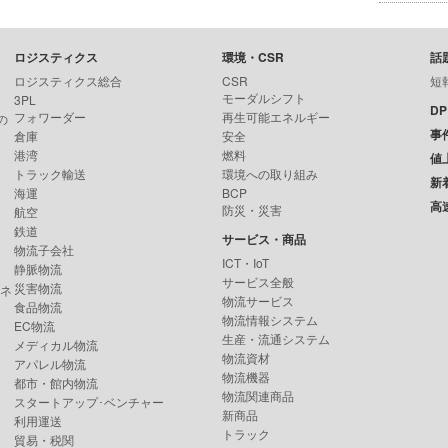
ロジスティクス
環境・CSR
話
ロジスティクス総合
CSR
短
モーダルシフト
3PL
D
フォワーダー
再生可能エネルギー
の
事
倉庫
安全
港湾
燃料
値
トラック輸送
環境への取り組み
新
海運
BCP
高
防災・災害
航空
鉄道
サービス・商品
物流子会社
ICT・IoT
静脈物流
サービス全般
災害物流
ンネ
物流サービス
食品物流
物流情報システム
EC物流
生産・流通システム
メディカル物流
物流資材
アパレル物流
物流機器
都市・館内物流
物流関連商品
スタートアップ･ベンチャー
新商品
利用運送
トラック
貿易・税関