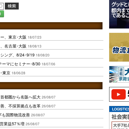
録
ー、東京･大阪
18/07/23
｣、名古屋･大阪
18/08/13
グ、8/24･9/19
18/08/20
ーマにセミナー･8/30
18/07/06
･東京
18/06/28
、首都圏から名阪へ拡大
26/08/07
に改善、不採算拠点も改革
26/08/07
字も国際物流改善
26/08/07
営業益57％増
26/08/07