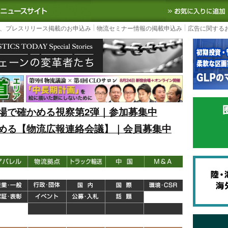
S TODAY｜国内最大の物流ニュースサイト
3PL, SCMなど国内外の最新の物流
、プレスリリース掲載のお申込み
物流セミナー情報の掲載申込み
広告に関する
場で確かめる視察第2弾｜参加募集中
める【物流広報連絡会議】｜会員募集中