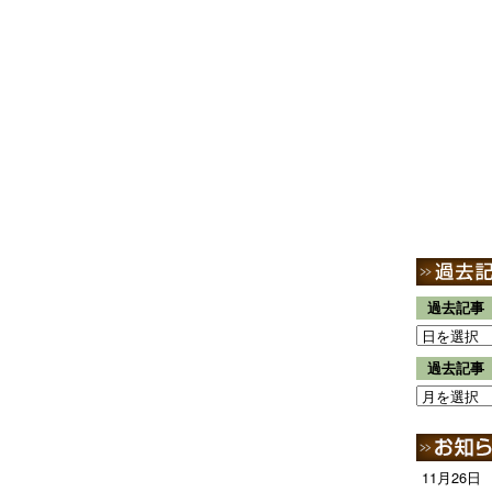
過去記事
過去記事
11月26日