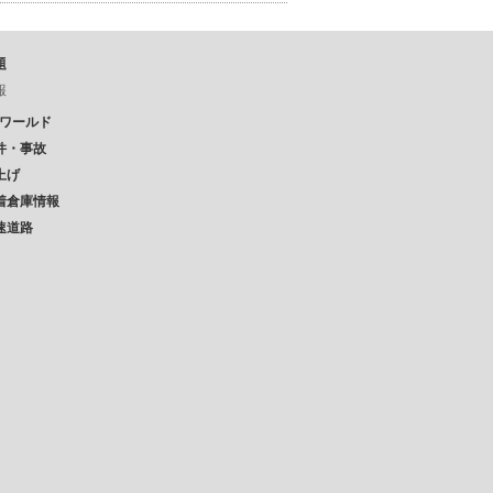
題
報
Pワールド
件・事故
上げ
着倉庫情報
速道路