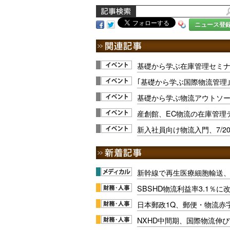
ニュース登
基礎から学ぶ在庫管理セミナ
｢基礎から学ぶ国際物流管理
基礎から学ぶ物流アウトソーシン
産創館、EC物流の在庫管理テ
新入社員向け物流入門、7/20
新幹線で再生医療細胞輸送
SBSHD物流利益率3.1％
日本郵政1Q、郵便・物流赤
NXHD中間期、国際物流伸び