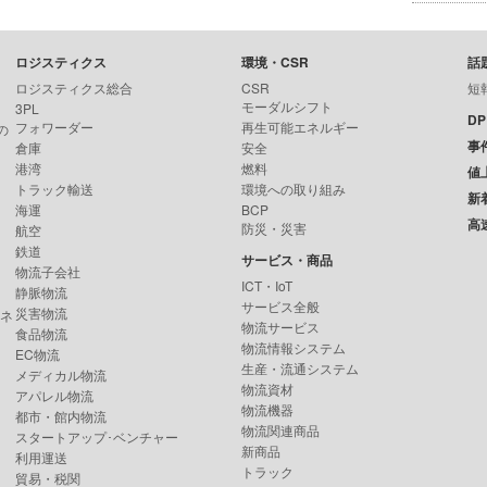
ロジスティクス
環境・CSR
話
ロジスティクス総合
CSR
短
モーダルシフト
3PL
D
フォワーダー
再生可能エネルギー
の
事
倉庫
安全
港湾
燃料
値
トラック輸送
環境への取り組み
新
海運
BCP
高
防災・災害
航空
鉄道
サービス・商品
物流子会社
ICT・IoT
静脈物流
サービス全般
災害物流
ンネ
物流サービス
食品物流
物流情報システム
EC物流
生産・流通システム
メディカル物流
物流資材
アパレル物流
物流機器
都市・館内物流
物流関連商品
スタートアップ･ベンチャー
新商品
利用運送
トラック
貿易・税関