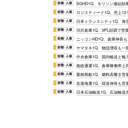
SGHD1Q、モリソン連結効
ロジスティード1Q、売上1
日本トランスシティ1Q、海
渋沢倉庫1Q、3PL好調で営
ニッコンHD1Q、倉庫伸長
ヤマタネ1Q、物流増収も一
中央倉庫1Q、国内輸送と輸
南総通運1Q、倉庫稼働率上
栗林商船1Q、燃料高響き営
名港海運1Q、陸送伸長も営業
日本石油輸送1Q、石油輸送