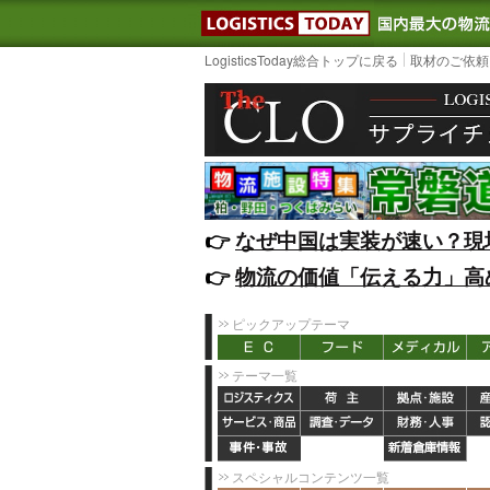
LOGISTIC
LogisticsToday総合トップに戻る
取材のご依頼
👉️
なぜ中国は実装が速い？現
👉️
物流の価値「伝える力」高
ピックアップテーマ
テーマ一覧
スペシャルコンテンツ一覧