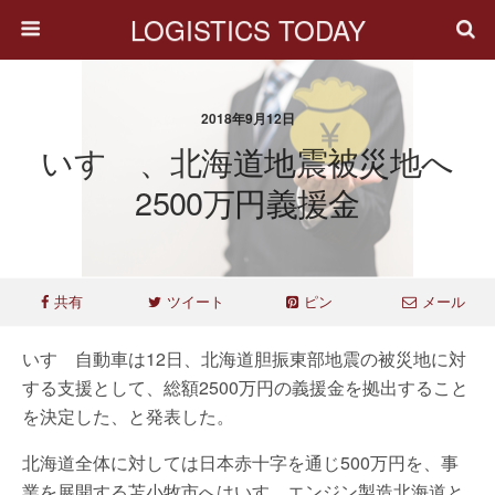
LOGISTICS TODAY
2018年9月12日
いすゞ、北海道地震被災地へ
2500万円義援金
共有
ツイート
ピン
メール
いすゞ自動車は12日、北海道胆振東部地震の被災地に対
する支援として、総額2500万円の義援金を拠出すること
を決定した、と発表した。
北海道全体に対しては日本赤十字を通じ500万円を、事
業を展開する苫小牧市へはいすゞエンジン製造北海道と