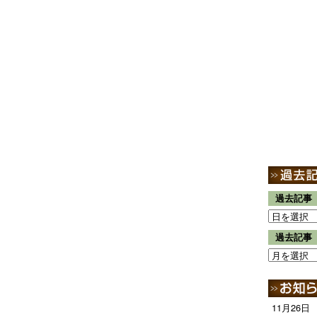
過去記事
過去記事
11月26日