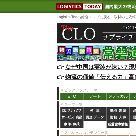
LOGISTIC
LogisticsToday総合トップに戻る
取材のご依頼
👉️
なぜ中国は実装が速い？現
👉️
物流の価値「伝える力」高
ピックアップテーマ
テーマ一覧
スペシャルコンテンツ一覧