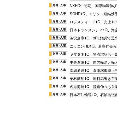
NXHD中間期、国際物流伸び
SGHD1Q、モリソン連結効
ロジスティード1Q、売上1
日本トランスシティ1Q、海
渋沢倉庫1Q、3PL好調で営
ニッコンHD1Q、倉庫伸長
ヤマタネ1Q、物流増収も一
中央倉庫1Q、国内輸送と輸
南総通運1Q、倉庫稼働率上
栗林商船1Q、燃料高響き営
名港海運1Q、陸送伸長も営業
日本石油輸送1Q、石油輸送