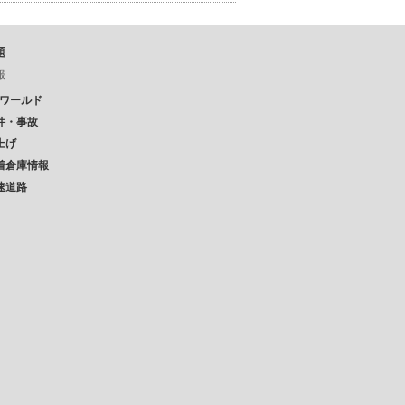
題
報
Pワールド
件・事故
上げ
着倉庫情報
速道路