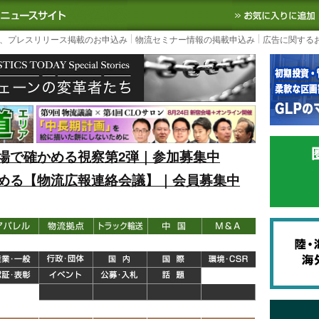
S TODAY｜国内最大の物流ニュースサイト
3PL, SCMなど国内外の最新の物流
、プレスリリース掲載のお申込み
物流セミナー情報の掲載申込み
広告に関する
場で確かめる視察第2弾｜参加募集中
める【物流広報連絡会議】｜会員募集中