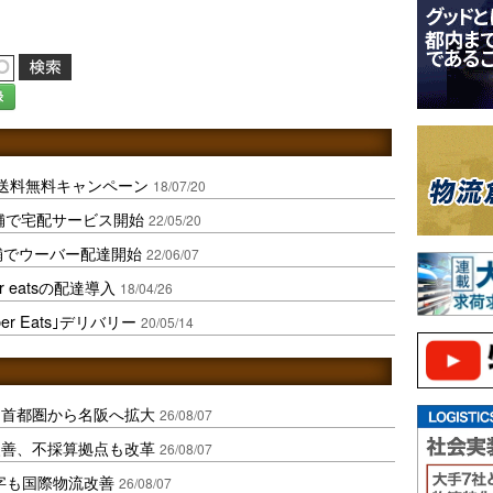
録
s配送料無料キャンペーン
18/07/20
内5店舗で宅配サービス開始
22/05/20
舗でウーバー配達開始
22/06/07
 eatsの配達導入
18/04/26
r Eats｣デリバリー
20/05/14
、首都圏から名阪へ拡大
26/08/07
に改善、不採算拠点も改革
26/08/07
字も国際物流改善
26/08/07