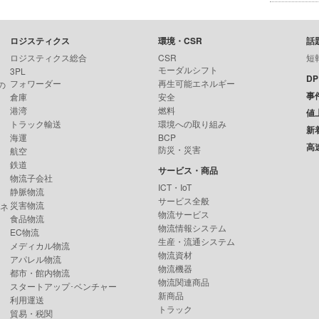
ロジスティクス
環境・CSR
話
ロジスティクス総合
CSR
短
モーダルシフト
3PL
D
フォワーダー
再生可能エネルギー
の
事
倉庫
安全
港湾
燃料
値
トラック輸送
環境への取り組み
新
海運
BCP
高
防災・災害
航空
鉄道
サービス・商品
物流子会社
ICT・IoT
静脈物流
サービス全般
災害物流
ンネ
物流サービス
食品物流
物流情報システム
EC物流
生産・流通システム
メディカル物流
物流資材
アパレル物流
物流機器
都市・館内物流
物流関連商品
スタートアップ･ベンチャー
新商品
利用運送
トラック
貿易・税関