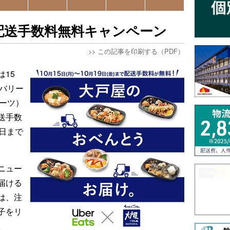
sの配送手数料無料キャンペーン
>>
この記事を印刷する（PDF）
15
リバリー
イーツ）
送手数
日まで
ニュー
届ける
は、注
子をリ
。