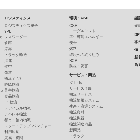
ロジスティクス
環境・CSR
話
ロジスティクス総合
CSR
短
モーダルシフト
3PL
D
フォワーダー
再生可能エネルギー
の
事
倉庫
安全
港湾
燃料
値
トラック輸送
環境への取り組み
新
海運
BCP
高
防災・災害
航空
鉄道
サービス・商品
物流子会社
ICT・IoT
静脈物流
サービス全般
災害物流
ンネ
物流サービス
食品物流
物流情報システム
EC物流
生産・流通システム
メディカル物流
物流資材
アパレル物流
物流機器
都市・館内物流
物流関連商品
スタートアップ･ベンチャー
新商品
利用運送
トラック
貿易・税関