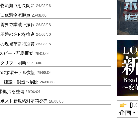
温物流拠点を長岡に
26/08/06
ダに低温物流拠点
26/08/06
送需要で業績上振れ
26/08/06
流基盤の進化を推進
26/08/06
賞の現場革新特別賞
26/08/06
しスピード配送開始
26/08/06
ークリフト刷新
26/08/06
材の循環モデル実証
26/08/06
物流・建設・製造へ展開
26/08/06
帯拠点を整備
26/08/06
クポスト新規格対応箱発売
26/08/06