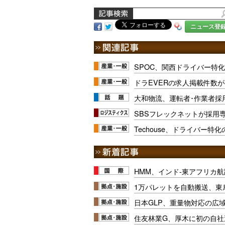
ニュース登
SPOC、関西ドライバー特
ドラEVERの求人掲載件数が
大和物流、運転者･作業者採
SBSフレックネットが採用
Techouse、ドライバー特
HMM、インド-東アフリカ航
1万パレットを自動搬送、東
日本GLP、重量物対応の広
住友林業G、厚木に初の自社