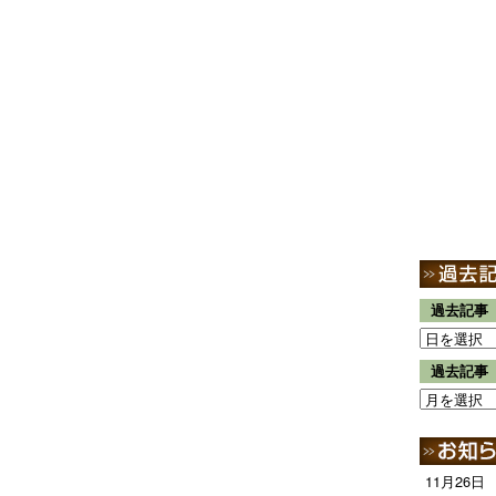
過去記事
過去記事
11月26日