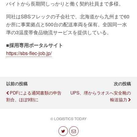
バイトから長期間しっかりと働く契約社員まで多様。
同社はSBSフレックの子会社で、北海道から九州まで60
か所に事業拠点と500台の配送車両を保有、全国同一水
準の3温度帯食品物流サービスを提供している。
■採用専用ポータルサイト
https://sbs-flec-job.jp/
以前の投稿
次の投稿
PDFによる通関書類の申告
UPS、堺からラオスへ安全靴の
割合、ほぼ9割に
輸送協力
© LOGISTICS TODAY