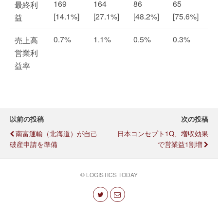
169
164
86
65
最終利
[14.1%]
[27.1%]
[48.2%]
[75.6%]
益
0.7%
1.1%
0.5%
0.3%
売上高
営業利
益率
以前の投稿
次の投稿
南富運輸（北海道）が自己
日本コンセプト1Q、増収効果
破産申請を準備
で営業益1割増
© LOGISTICS TODAY