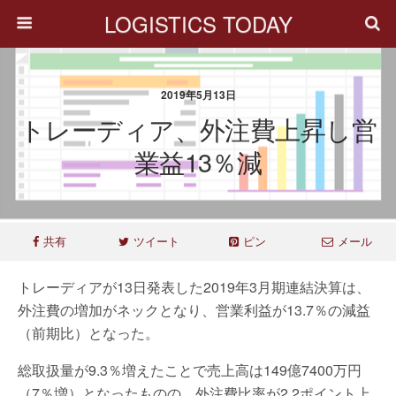
LOGISTICS TODAY
2019年5月13日
トレーディア、外注費上昇し営
業益13％減
共有
ツイート
ピン
メール
トレーディアが13日発表した2019年3月期連結決算は、
外注費の増加がネックとなり、営業利益が13.7％の減益
（前期比）となった。
総取扱量が9.3％増えたことで売上高は149億7400万円
（7％増）となったものの、外注費比率が2.2ポイント上