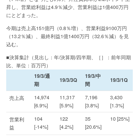
昇し、営業総利益は4.9％減少、営業利益は1億400万円
にとどまった。
今期は売上高151億円（0.8％増）、営業利益9100万円
（13.2％減）、最終利益1億1400万円（32.6％減）を見
込む。
■決算集計（見出し：年/決算期/四半期、［］：前年同期
比、単位：百万円）
19/3/通
19/3/中
19/3/3Q
19/3/1Q
期
間
14,974
11,317
7,196
3,430
売上高
[6.9%]
[5.9%]
[3.8%]
[1.3%]
104
122
35
10 [25%]
営業利
[-14%]
[4.2%]
[20.6%]
益