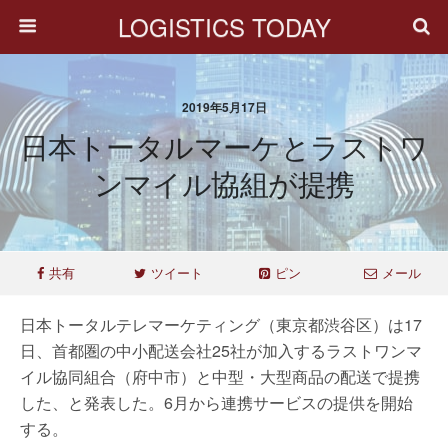
LOGISTICS TODAY
2019年5月17日
日本トータルマーケとラストワ
ンマイル協組が提携
共有
ツイート
ピン
メール
日本トータルテレマーケティング（東京都渋谷区）は17
日、首都圏の中小配送会社25社が加入するラストワンマ
イル協同組合（府中市）と中型・大型商品の配送で提携
した、と発表した。6月から連携サービスの提供を開始
する。