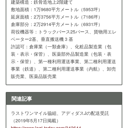
建築構造：鉄骨造地上2階建て
敷地面積：1万9680平方メートル（5953坪）
延床面積：2万3756平方メートル（7186坪）
倉庫部分：2万2914平方メートル（6931坪）
荷役機器等：トラックバース25バース、貨物用エレ
ベーター2基、垂直搬送機 3 基
許認可：倉庫業（一類倉庫）、化粧品製造業（包
装・表示・保管）、医薬部外品製造業（包装・表
示・保管）、第一種利用運送事業、第二種利用運送
事業（鉄道）、第二種利用運送事業（内航）、卸売
販売業、医薬品販売業
関連記事
ラストワンマイル協組、アディダスJの配送受託
（2019年5月17日掲載）
https://www.logi-today.com/342644