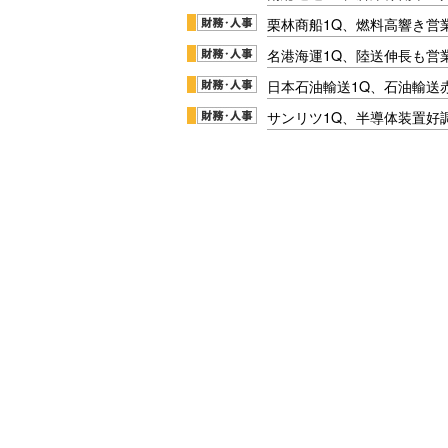
栗林商船1Q、燃料高響き営
名港海運1Q、陸送伸長も営業
日本石油輸送1Q、石油輸送
サンリツ1Q、半導体装置好調