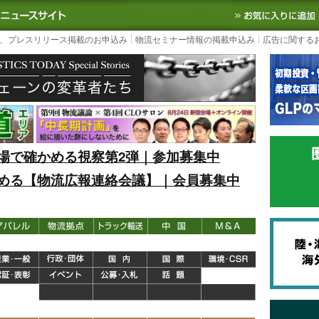
S TODAY｜国内最大の物流ニュースサイト
3PL, SCMなど国内外の最新の物流
、プレスリリース掲載のお申込み
物流セミナー情報の掲載申込み
広告に関する
場で確かめる視察第2弾｜参加募集中
める【物流広報連絡会議】｜会員募集中