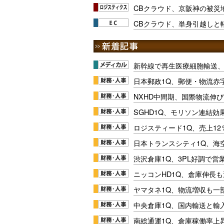
CBクラウド、京阪神の被災
CBクラウド、単身引越しと
新幹線で再生医療細胞輸送
日本郵政1Q、郵便・物流赤
NXHD中間期、国際物流伸び
SGHD1Q、モリソン連結効
ロジスティード1Q、売上1
日本トランスシティ1Q、海
渋沢倉庫1Q、3PL好調で営
ニッコンHD1Q、倉庫伸長
ヤマタネ1Q、物流増収も一
中央倉庫1Q、国内輸送と輸
南総通運1Q、倉庫稼働率上