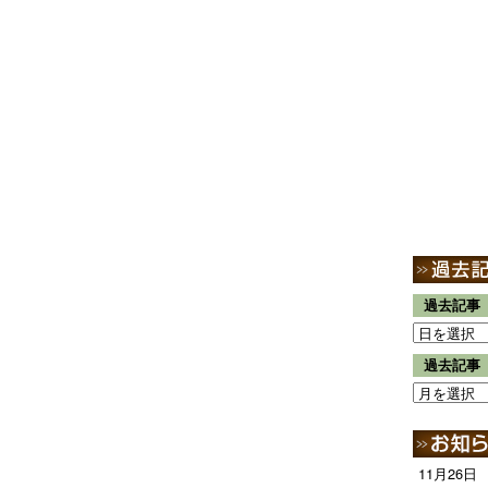
過去記事
過去記事
11月26日