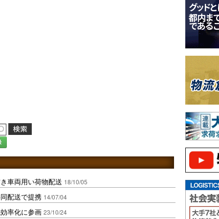
録
空き車両用い荷物配送
18/10/05
共同配送で提携
14/07/04
流効率化に参画
23/10/24