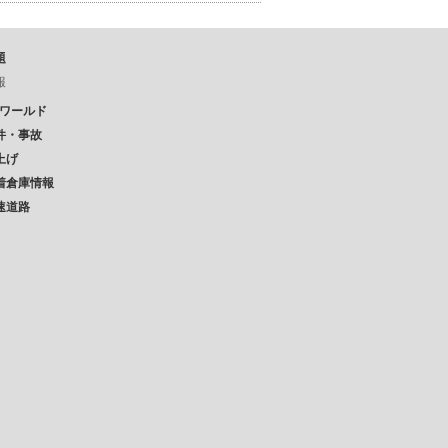
題
報
Pワールド
件・事故
上げ
着倉庫情報
速道路