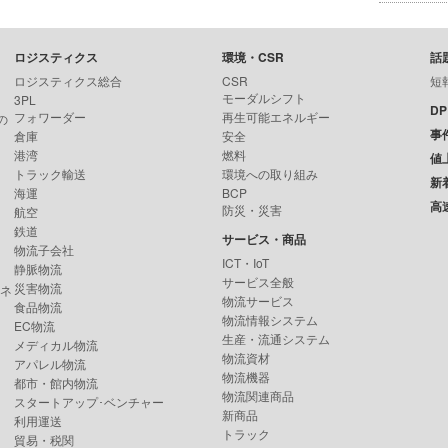
ロジスティクス
環境・CSR
話
ロジスティクス総合
CSR
短
モーダルシフト
3PL
D
フォワーダー
再生可能エネルギー
の
事
倉庫
安全
港湾
燃料
値
トラック輸送
環境への取り組み
新
海運
BCP
高
防災・災害
航空
鉄道
サービス・商品
物流子会社
ICT・IoT
静脈物流
サービス全般
災害物流
ンネ
物流サービス
食品物流
物流情報システム
EC物流
生産・流通システム
メディカル物流
物流資材
アパレル物流
物流機器
都市・館内物流
物流関連商品
スタートアップ･ベンチャー
新商品
利用運送
トラック
貿易・税関