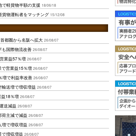
地で軽貨物半額の支援
18/06/18
軽貨物運転者をマッチング
15/12/08
、首都圏から名阪へ拡大
26/08/07
字も国際物流改善
26/08/07
営業益57％増
26/08/07
果で営業益15％増
26/08/07
2％増で利益率改善
26/08/07
空輸送増で増収増益
26/08/07
業益18％増
26/08/07
も運送減益
26/08/07
部荷主減で減益
26/08/07
入増で増収増益
26/08/07
昇で増収増益
26/08/07