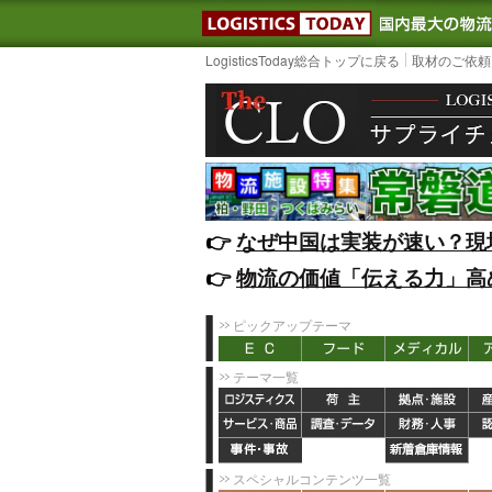
LOGISTIC
LogisticsToday総合トップに戻る
取材のご依頼
👉️
なぜ中国は実装が速い？現
👉️
物流の価値「伝える力」高
ピックアップテーマ
テーマ一覧
スペシャルコンテンツ一覧