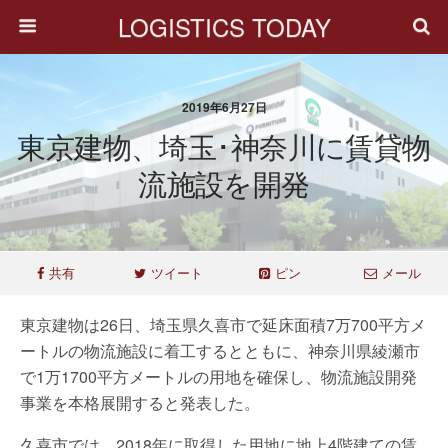
LOGISTICS TODAY
2019年6月27日
東京建物、埼玉･神奈川に賃貸物
流施設を開発
共有
ツイート
ピン
メール
東京建物は26日、埼玉県久喜市で延床面積7万700平方メ
ートルの物流施設に着工するとともに、神奈川県綾瀬市
で1万1700平方メートルの用地を確保し、物流施設開発
事業を本格展開すると発表した。
久喜市では、2018年に取得した用地に地上4階建ての賃