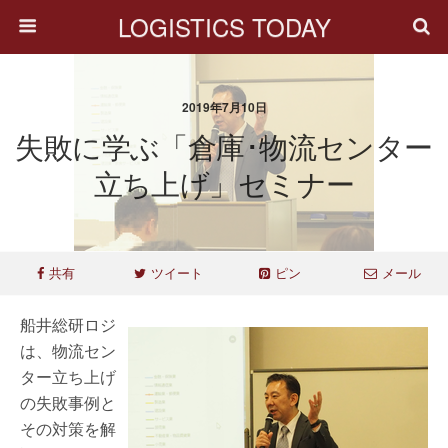
LOGISTICS TODAY
2019年7月10日
失敗に学ぶ「倉庫･物流センター
立ち上げ」セミナー
共有
ツイート
ピン
メール
船井総研ロジ
は、物流セン
ター立ち上げ
の失敗事例と
その対策を解