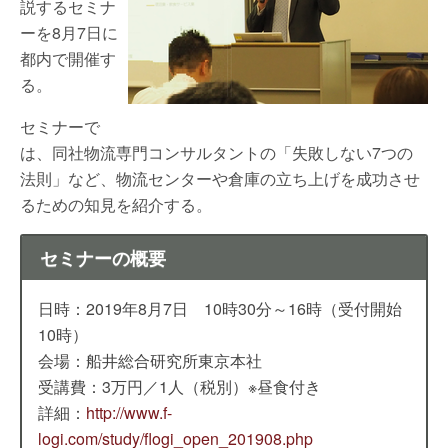
説するセミナ
ーを8月7日に
都内で開催す
る。
セミナーで
は、同社物流専門コンサルタントの「失敗しない7つの
法則」など、物流センターや倉庫の立ち上げを成功させ
るための知見を紹介する。
セミナーの概要
日時：2019年8月7日 10時30分～16時（受付開始
10時）
会場：船井総合研究所東京本社
受講費：3万円／1人（税別）※昼食付き
詳細：
http://www.f-
logi.com/study/flogi_open_201908.php