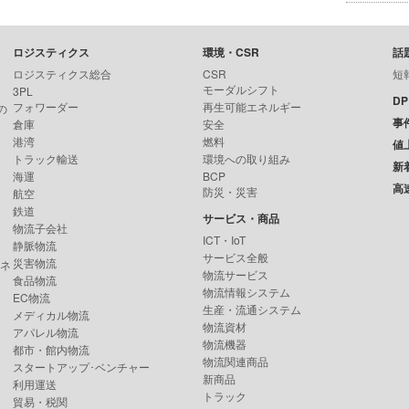
ロジスティクス
環境・CSR
話
ロジスティクス総合
CSR
短
モーダルシフト
3PL
D
フォワーダー
再生可能エネルギー
の
事
倉庫
安全
港湾
燃料
値
トラック輸送
環境への取り組み
新
海運
BCP
高
防災・災害
航空
鉄道
サービス・商品
物流子会社
ICT・IoT
静脈物流
サービス全般
災害物流
ンネ
物流サービス
食品物流
物流情報システム
EC物流
生産・流通システム
メディカル物流
物流資材
アパレル物流
物流機器
都市・館内物流
物流関連商品
スタートアップ･ベンチャー
新商品
利用運送
トラック
貿易・税関