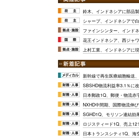
鈴木、インドネシアに部品
シャープ、インドネシアで
ファインシンター、インド
花王インドネシア、西ジャワ
上村工業、インドネシアに
新幹線で再生医療細胞輸送
SBSHD物流利益率3.1％
日本郵政1Q、郵便・物流赤
NXHD中間期、国際物流伸び
SGHD1Q、モリソン連結効
ロジスティード1Q、売上1
日本トランスシティ1Q、海