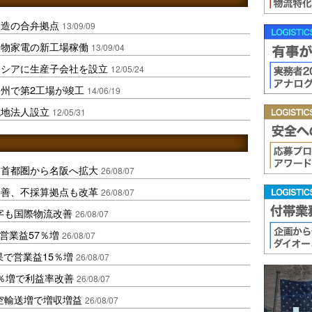
製造の合弁拠点
13/09/09
白物家電の新工場稼働
13/09/04
ネシアに生産子会社を設立
12/05/24
州で第2工場が竣工
14/06/19
現地法人設立
12/05/31
、首都圏から名阪へ拡大
26/08/07
に改善、不採算拠点も改革
26/08/07
字も国際物流改善
26/08/07
営業益57％増
26/08/07
果で営業益15％増
26/08/07
2％増で利益率改善
26/08/07
空輸送増で増収増益
26/08/07