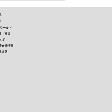
題
報
Pワールド
件・事故
上げ
着倉庫情報
速道路