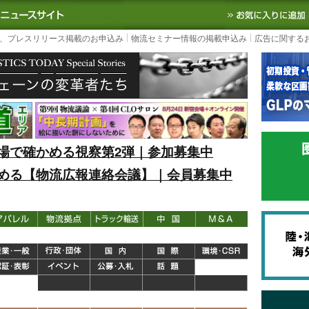
S TODAY｜国内最大の物流ニュースサイト
3PL, SCMなど国内外の最新の物流
、プレスリリース掲載のお申込み
物流セミナー情報の掲載申込み
広告に関する
場で確かめる視察第2弾｜参加募集中
める【物流広報連絡会議】｜会員募集中