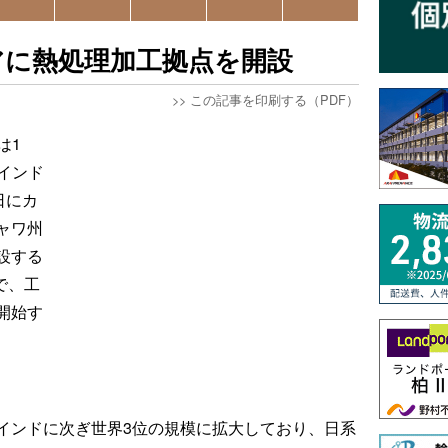
アに熱処理加工拠点を開設
>>
この記事を印刷する（PDF）
は1
インド
日にカ
ャワ州
設する
で、工
開始す
インドに次ぎ世界3位の規模に拡大しており、日系