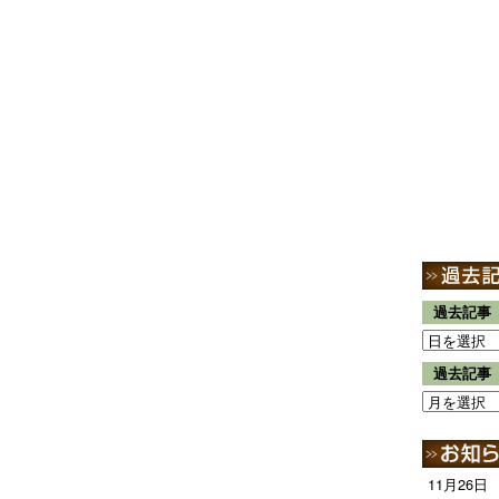
過去記事
過去記事
11月26日