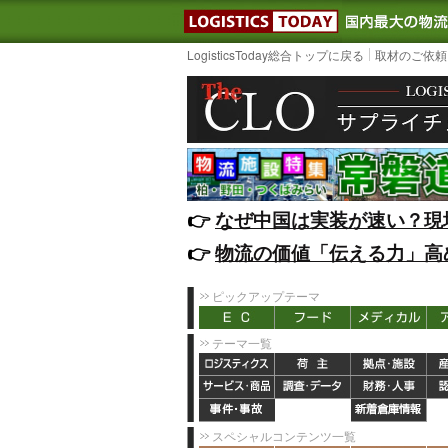
LOGISTIC
LogisticsToday総合トップに戻る
取材のご依頼
👉️
なぜ中国は実装が速い？現
👉️
物流の価値「伝える力」高
ピックアップテーマ
テーマ一覧
スペシャルコンテンツ一覧