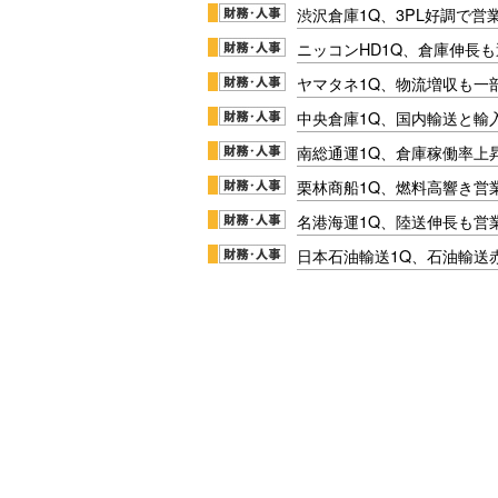
渋沢倉庫1Q、3PL好調で営
ニッコンHD1Q、倉庫伸長
ヤマタネ1Q、物流増収も一
中央倉庫1Q、国内輸送と輸
南総通運1Q、倉庫稼働率上
栗林商船1Q、燃料高響き営
名港海運1Q、陸送伸長も営業
日本石油輸送1Q、石油輸送