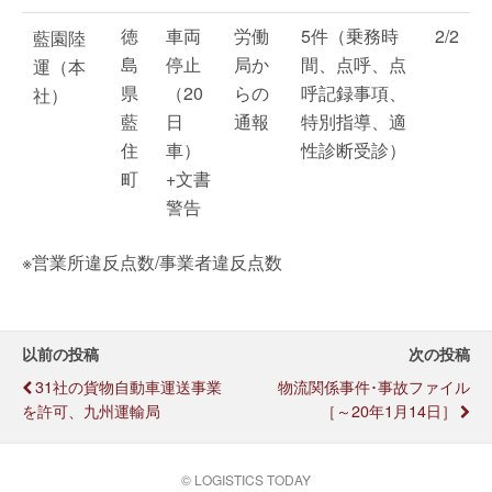
徳
車両
労働
5件（乗務時
2/2
藍園陸
島
停止
局か
間、点呼、点
運（本
県
（20
らの
呼記録事項、
社）
藍
日
通報
特別指導、適
住
車）
性診断受診）
町
+文書
警告
※営業所違反点数/事業者違反点数
以前の投稿
次の投稿
31社の貨物自動車運送事業
物流関係事件･事故ファイル
を許可、九州運輸局
［～20年1月14日］
© LOGISTICS TODAY