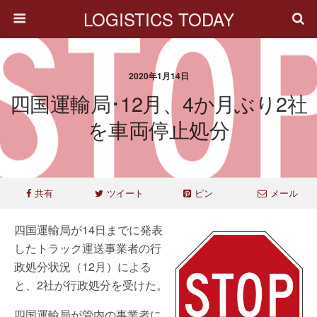
LOGISTICS TODAY
2020年1月14日
四国運輸局･12月、4か月ぶり2社
を車両停止処分
共有
ツイート
ピン
メール
四国運輸局が14日までに発表
したトラック運送事業者の行
政処分状況（12月）による
と、2社が行政処分を受けた。
四国運輸局が管内の事業者に