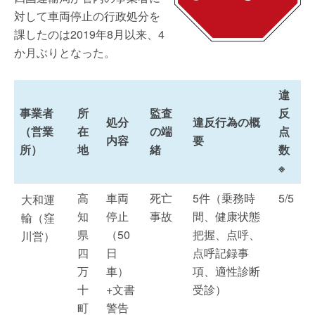
対して車両停止の行政処分を
課したのは2019年8月以来、4
か月ぶりとなった。
違
事業者
所
監査
反
処分
違反行為の概
（営業
在
の端
点
内容
要
所）
地
緒
数
※
高
車両
死亡
5件（乗務時
5/5
大和運
知
停止
事故
間、健康状態
輸（窪
県
（50
把握、点呼、
川営）
四
日
点呼記録事
万
車）
項、適性診断
十
+文書
受診）
町
警告