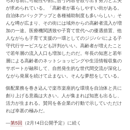
らめる前に可能性や割に合う内容を絞り出す努力と工夫
が求められている。「高齢者が暮らしやすい街がある。
自治体のバックアップと各種補助制度も多いらしい」そ
んな噂が広まり、その街には域外からの高齢者流入が増
加の一途。医療機関誘致や子育て世代への優遇措置、他
人ながらも子育て支援の一環としてのジジババによる子
守代行サービスなども評判がいい。高齢者が増えたこと
で若年層の流入人口も増加したのだ。年長の知恵と若年
層による高齢者のネットショッピングや生活情報収集の
サポートが融和して、自然発生的な世代間交流が深化し
ながら発展を続けて止まない。そんな夢想をしている。
個配業務を巻き込んで楽市楽座的な環境を自治体と共に
創り上げる意義は大きい。人が集まれば知恵も出るし、
活力が生まれる。賛同を各企業の行動で示していただけ
れば幸甚の極みだ。
―
第5回
（2月14日公開予定）に続く