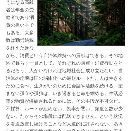
うになる高齢
者は年金の受
給者であり消
費の担い手で
もある。大多
数は勤労納税
を終えた身な
がら、消費という自治体維持への貢献はできる。その地
区で暮らす一員として、それぞれの購買・消費行動をと
るだろう。人がいなければ地域社会は成り立たない。自
治体の崩壊は国の弱体化への最短ルートだ。人は生きる
ために食べ、生きがいのために会話や活動を続ける。望
まない孤立や孤独は、いき過ぎると命を縮める。生活必
需の物資が供給されるためには、その手段が不可欠だ。
不採算、ルートが組めない、効率が悪い、頻度と数が少
ない。だからその場所には配送できません、という状況
を看過放置し続けることなど人道的に許されない。あき