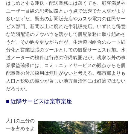
はじめとする運送・配送業務には疎くても、顧客満足や
ユーザー目線の思考回路という点では秀でた人材がより
多いはずだ。既出の新聞販売店やガスや電力の住民サー
ビス部門、新聞以上に廃れた牛乳販売店。いずれも得意
な近隣配送のノウハウを活かして個配業務に取り組めそ
うだ。その他今更ながらだが、生活協同組合のルート細
分化と営業拡張のツールとしての個配サービス付加。水
道メーターの検針は行政の守備範囲だが、税収以外の事
業収益確保には、コミュニティサービスの観点からも個
配事業の付加採用は無理がないと考える。都市部よりも
人口と税収の減少が著しい地方自治体には好適ではない
だろうか。
■ 近隣サービスは楽市楽座
人口の三分の
一を占めるよ