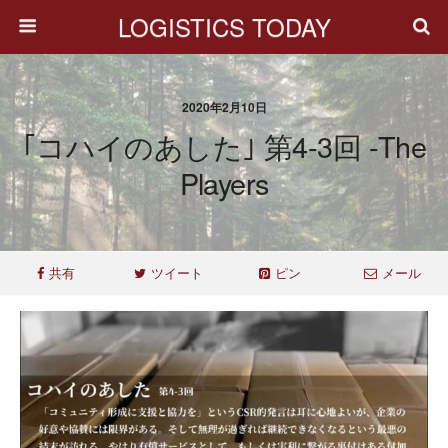
LOGISTICS TODAY
2020年2月10日
｢コハイのあした｣ 第4-3回 -The
Players
共有
ツイート
ピン
メール