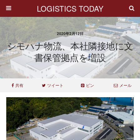
LOGISTICS TODAY
2020年2月12日
シモハナ物流、本社隣接地に文
書保管拠点を増設
共有
ツイート
ピン
メール