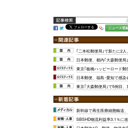
ニュース登
｢二本松郵便局｣で新たに2人
日本郵便、都内｢大森郵便局
東京｢板橋ハッピーロード郵
日本郵便、福島･愛知で感染
東京｢大森郵便局｣で5例目
新幹線で再生医療細胞輸送
SBSHD物流利益率3.1％
日本郵政1Q、郵便・物流赤