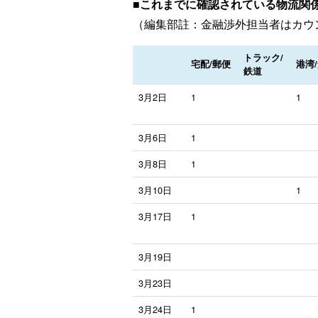
■これまでに確認されている物流関
（編集部註：金融渉外担当者はカウ
トラック/
宅配/郵便
港湾
鉄道
3月2日
1
1
3月6日
1
3月8日
1
3月10日
1
3月17日
1
3月19日
3月23日
3月24日
1