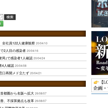
録
、全社員122人健康観察
20/04/10
｣で2人目の感染者
20/04/16
便局｣で感染者1人確認
20/04/24
者4人確認
20/04/08
、窓口再開メド立たず
20/04/21
、首都圏から名阪へ拡大
26/08/07
に改善、不採算拠点も改革
26/08/07
字も国際物流改善