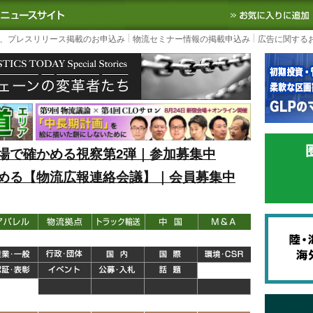
S TODAY｜国内最大の物流ニュースサイト
3PL, SCMなど国内外の最新の物流
、プレスリリース掲載のお申込み
物流セミナー情報の掲載申込み
広告に関する
場で確かめる視察第2弾｜参加募集中
める【物流広報連絡会議】｜会員募集中