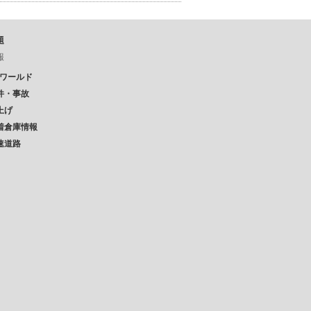
題
報
Pワールド
件・事故
上げ
着倉庫情報
速道路