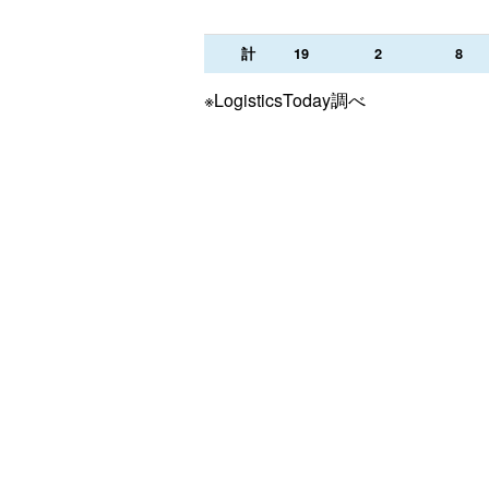
計
19
2
8
※LogisticsToday調べ