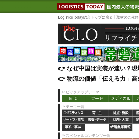
LOGISTIC
LogisticsToday総合トップに戻る
取材のご依頼
👉️
なぜ中国は実装が速い？現
👉️
物流の価値「伝える力」高
ピックアップテーマ
テーマ一覧
スペシャルコンテンツ一覧