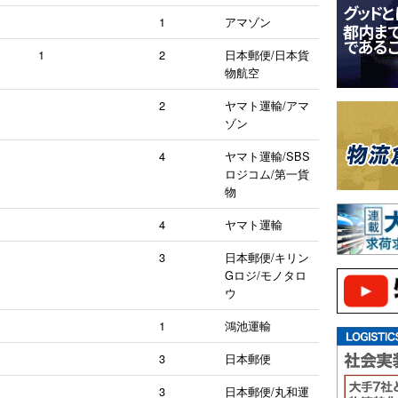
1
アマゾン
1
2
日本郵便/日本貨
物航空
2
ヤマト運輸/アマ
ゾン
4
ヤマト運輸/SBS
ロジコム/第一貨
物
4
ヤマト運輸
3
日本郵便/キリン
Gロジ/モノタロ
ウ
1
鴻池運輸
3
日本郵便
3
日本郵便/丸和運