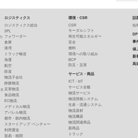
ロジスティクス
環境・CSR
話
ロジスティクス総合
CSR
短
モーダルシフト
3PL
D
フォワーダー
再生可能エネルギー
の
事
倉庫
安全
港湾
燃料
値
トラック輸送
環境への取り組み
新
海運
BCP
高
防災・災害
航空
鉄道
サービス・商品
物流子会社
ICT・IoT
静脈物流
サービス全般
災害物流
ンネ
物流サービス
食品物流
物流情報システム
EC物流
生産・流通システム
メディカル物流
物流資材
アパレル物流
物流機器
都市・館内物流
物流関連商品
スタートアップ･ベンチャー
新商品
利用運送
トラック
貿易・税関