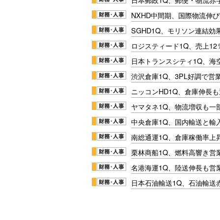
NXHD中間期、国際物流伸び
SGHD1Q、モリソン連結効
ロジスティード1Q、売上1
日本トランスシティ1Q、海
渋沢倉庫1Q、3PL好調で営
ニッコンHD1Q、倉庫伸長
ヤマタネ1Q、物流増収も一
中央倉庫1Q、国内輸送と輸
南総通運1Q、倉庫稼働率上
栗林商船1Q、燃料高響き営
名港海運1Q、陸送伸長も営業
日本石油輸送1Q、石油輸送