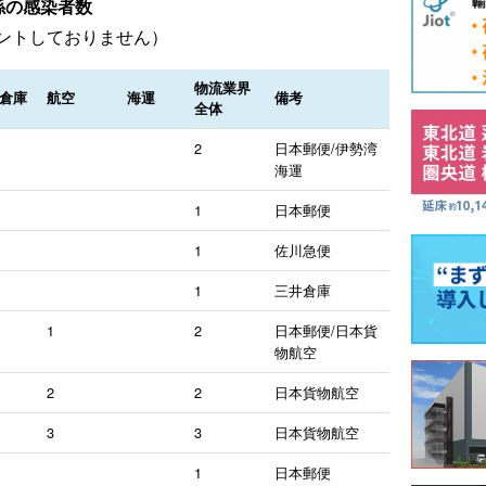
係の感染者数
ントしておりません）
物流業界
/倉庫
航空
海運
備考
全体
2
日本郵便/伊勢湾
海運
1
日本郵便
1
佐川急便
1
三井倉庫
1
2
日本郵便/日本貨
物航空
2
2
日本貨物航空
3
3
日本貨物航空
1
日本郵便