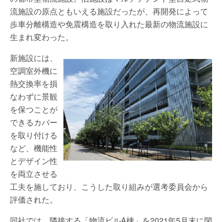
流施設の原点ともいえる施設だったが、再開発によって
歩車分離構造や免震構造を取り入れた最新の物流施設に
生まれ変わった。
新施設には、
空調室外機に
熱交換率を損
なわずに景観
を保つことが
できるカバー
を取り付ける
など、機能性
とデザイン性
を両立させる
工夫を施しており、こうした取り組みが選考委員会から
評価された。
同社では、隣接する「物流ビルA棟」を2021年5月末に閉