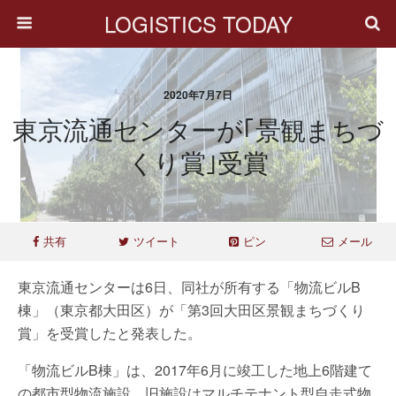
LOGISTICS TODAY
2020年7月7日
東京流通センターが｢景観まちづ
くり賞｣受賞
共有
ツイート
ピン
メール
東京流通センターは6日、同社が所有する「物流ビルB
棟」（東京都大田区）が「第3回大田区景観まちづくり
賞」を受賞したと発表した。
「物流ビルB棟」は、2017年6月に竣工した地上6階建て
の都市型物流施設。旧施設はマルチテナント型自走式物