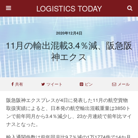
LOGISTICS TODAY
2020年12月4日
11月の輸出混載3.4％減、阪急阪
神エクス
共有
ツイート
ピン
メール
阪急阪神エクスプレスが4日に発表した11月の航空貨物
取扱実績によると、日本発の航空輸出混載重量は3850ト
ンで前年同月から3.4％減少し、23か月連続で前年比マイ
ナスとなった。
輸入通関件数は前年同月比9.7％減の1万1774件で14か月