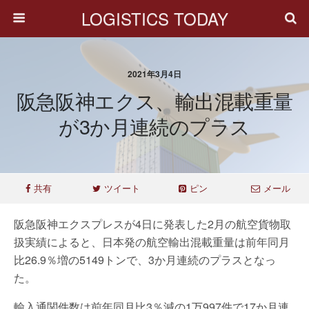
LOGISTICS TODAY
2021年3月4日
阪急阪神エクス、輸出混載重量
が3か月連続のプラス
共有
ツイート
ピン
メール
阪急阪神エクスプレスが4日に発表した2月の航空貨物取
扱実績によると、日本発の航空輸出混載重量は前年同月
比26.9％増の5149トンで、3か月連続のプラスとなっ
た。
輸入通関件数は前年同月比3％減の1万997件で17か月連