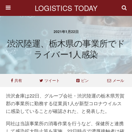
LOGISTICS TODAY
2021年1月22日
渋沢陸運、栃木県の事業所でド
ライバー1人感染
共有
ツイート
ピン
メール
渋沢倉庫は22日、グループ会社・渋沢陸運の栃木県芳賀
郡の事業所に勤務する従業員1人が新型コロナウイルス
に感染していることが確認された、と発表した。
同社は当該事業所の消毒作業を行うなど、保健所と連携
して感染拡大防止策を実施。22日時点で濃厚接触者は確