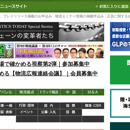
S TODAY｜国内最大の物流ニュースサイト
3PL, SCMなど国内外の最新の物流
、プレスリリース掲載のお申込み
物流セミナー情報の掲載申込み
広告に関する
場で確かめる視察第2弾｜参加募集中
める【物流広報連絡会議】｜会員募集中