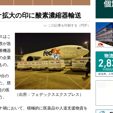
ナ拡大の印に酸素濃縮器輸送
>>
この記事を印刷する（PDF）
スはこ
数が急
療機器
の企業
もの。
0台の
た。慈
超の医
（出所：フェデックスエクスプレス）
う。
ナ禍において、積極的に医薬品や人道支援物資を