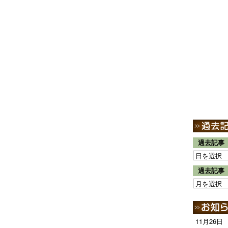
過去記事
過去記事
11月26日