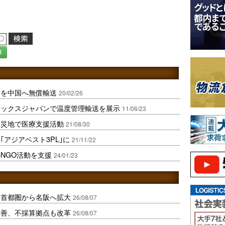
録
資を中国へ無償輸送
20/02/26
ェックスジャパンで温度管理輸送を展示
11/06/23
被災地で医療支援活動
21/08/30
アジアベスト3PL｣に
21/11/22
NGO活動を支援
24/01/23
、首都圏から名阪へ拡大
26/08/07
に改善、不採算拠点も改革
26/08/07