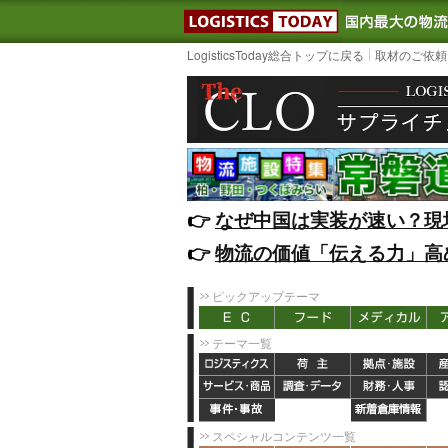
LOGISTIC
LogisticsToday総合トップに戻る
取材のご依頼
👉️
なぜ中国は実装が速い？現
👉️
物流の価値「伝える力」高
ピックアップテーマ
テーマ一覧
スペシャルコンテンツ一覧