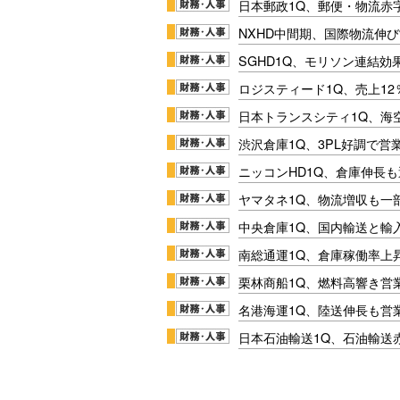
日本郵政1Q、郵便・物流赤
NXHD中間期、国際物流伸び
SGHD1Q、モリソン連結効
ロジスティード1Q、売上1
日本トランスシティ1Q、海
渋沢倉庫1Q、3PL好調で営
ニッコンHD1Q、倉庫伸長
ヤマタネ1Q、物流増収も一
中央倉庫1Q、国内輸送と輸
南総通運1Q、倉庫稼働率上
栗林商船1Q、燃料高響き営
名港海運1Q、陸送伸長も営業
日本石油輸送1Q、石油輸送