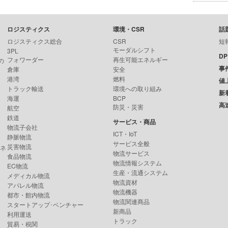
ロジスティクス
環境・CSR
話
ロジスティクス総合
CSR
短
モーダルシフト
3PL
D
フォワーダー
再生可能エネルギー
の
事
倉庫
安全
港湾
燃料
値
トラック輸送
環境への取り組み
新
海運
BCP
高
防災・災害
航空
鉄道
サービス・商品
物流子会社
ICT・IoT
静脈物流
サービス全般
災害物流
ンネ
物流サービス
食品物流
物流情報システム
EC物流
生産・流通システム
メディカル物流
物流資材
アパレル物流
物流機器
都市・館内物流
物流関連商品
スタートアップ･ベンチャー
新商品
利用運送
トラック
貿易・税関