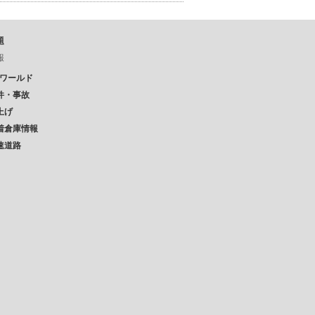
題
報
Pワールド
件・事故
上げ
着倉庫情報
速道路