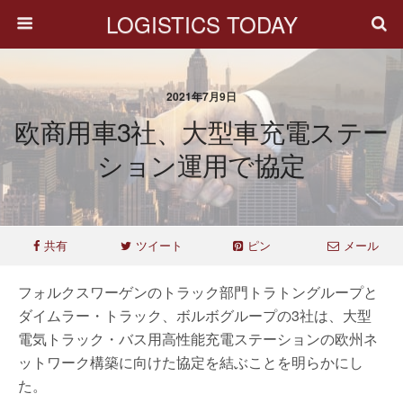
LOGISTICS TODAY
2021年7月9日
欧商用車3社、大型車充電ステー
ション運用で協定
共有
ツイート
ピン
メール
フォルクスワーゲンのトラック部門トラトングループと
ダイムラー・トラック、ボルボグループの3社は、大型
電気トラック・バス用高性能充電ステーションの欧州ネ
ットワーク構築に向けた協定を結ぶことを明らかにし
た。