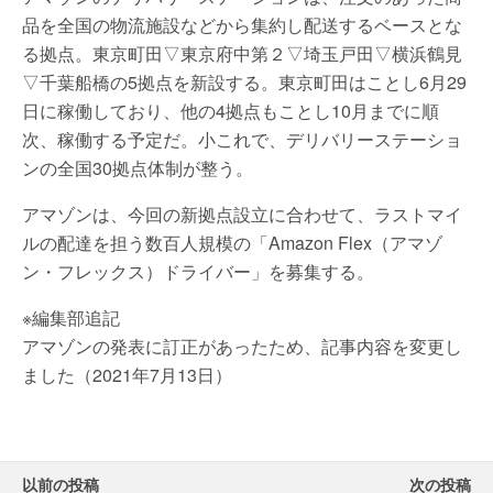
品を全国の物流施設などから集約し配送するベースとな
る拠点。東京町田▽東京府中第２▽埼玉戸田▽横浜鶴見
▽千葉船橋の5拠点を新設する。東京町田はことし6月29
日に稼働しており、他の4拠点もことし10月までに順
次、稼働する予定だ。小これで、デリバリーステーショ
ンの全国30拠点体制が整う。
アマゾンは、今回の新拠点設立に合わせて、ラストマイ
ルの配達を担う数百人規模の「Amazon Flex（アマゾ
ン・フレックス）ドライバー」を募集する。
※編集部追記
アマゾンの発表に訂正があったため、記事内容を変更し
ました（2021年7月13日）
以前の投稿
次の投稿