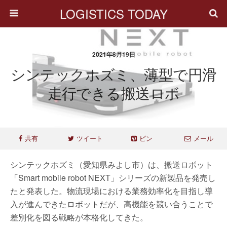
LOGISTICS TODAY
2021年8月19日
シンテックホズミ、薄型で円滑
走行できる搬送ロボ
共有
ツイート
ピン
メール
シンテックホズミ（愛知県みよし市）は、搬送ロボット
「Smart mobile robot NEXT」シリーズの新製品を発売し
たと発表した。物流現場における業務効率化を目指し導
入が進んできたロボットだが、高機能を競い合うことで
差別化を図る戦略が本格化してきた。