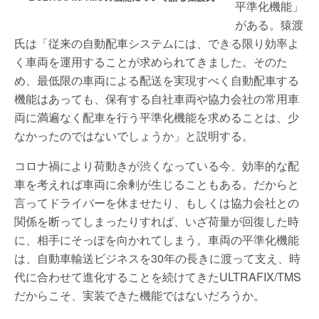
平準化機能」
がある。猿渡
氏は「従来の自動配車システムには、できる限り効率よ
く車両を運用することが求められてきました。そのた
め、最低限の車両による配送を実現すべく自動配車する
機能はあっても、保有する自社車両や協力会社の常用車
両に満遍なく配車を行う平準化機能を求めることは、少
なかったのではないでしょうか」と説明する。
コロナ禍により荷動きが渋くなっている今、効率的な配
車を考えれば車両に余剰が生じることもある。だからと
言ってドライバーを休ませたり、もしくは協力会社との
関係を断ってしまったりすれば、いざ荷量が回復した時
に、相手にそっぽを向かれてしまう。車両の平準化機能
は、自動車輸送ビジネスを30年の長きに渡って支え、時
代に合わせて進化することを続けてきたULTRAFIX/TMS
だからこそ、実装できた機能ではないだろうか。