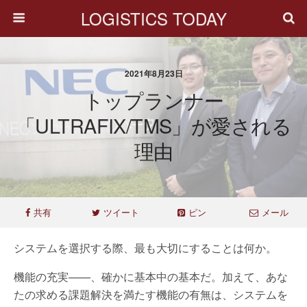
LOGISTICS TODAY
2021年8月23日
トップランナー
「ULTRAFIX/TMS」が愛される
理由
共有
ツイート
ピン
メール
システムを選択する際、最も大切にすることは何か。
機能の充実——、確かに基本中の基本だ。加えて、あな
たの求める課題解決を満たす機能の有無は、システムを