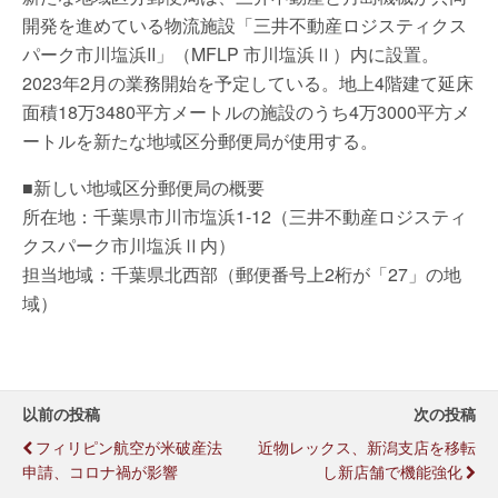
開発を進めている物流施設「三井不動産ロジスティクス
パーク市川塩浜II」（MFLP 市川塩浜Ⅱ）内に設置。
2023年2月の業務開始を予定している。地上4階建て延床
面積18万3480平方メートルの施設のうち4万3000平方メ
ートルを新たな地域区分郵便局が使用する。
■新しい地域区分郵便局の概要
所在地：千葉県市川市塩浜1-12（三井不動産ロジスティ
クスパーク市川塩浜Ⅱ内）
担当地域：千葉県北西部（郵便番号上2桁が「27」の地
域）
以前の投稿
次の投稿
フィリピン航空が米破産法
近物レックス、新潟支店を移転
申請、コロナ禍が影響
し新店舗で機能強化