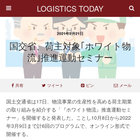
LOGISTICS TODAY
2021年9月21日
国交省、荷主対象｢ホワイト物
流｣推進運動セミナー
共有
ツイート
ピン
メール
国土交通省は17日、物流事業の生産性を高める荷主期業
の取り組みを紹介する「『ホワイト物流』推進運動セミ
ナー」を開催すると発表した。ことし10月8日から2022
年3月9日まで計6回のプログラムで、オンライン形式で
開催する。