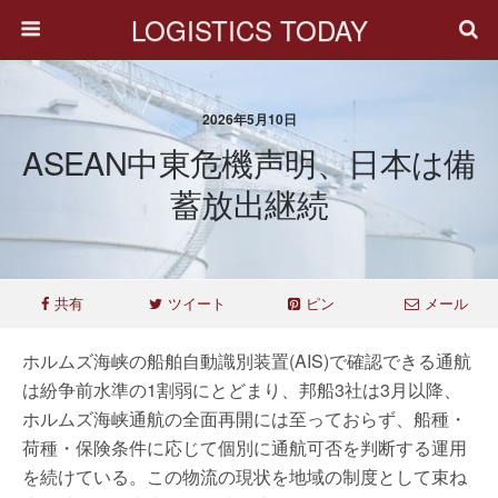
LOGISTICS TODAY
2026年5月10日
ASEAN中東危機声明、日本は備
蓄放出継続
共有
ツイート
ピン
メール
ホルムズ海峡の船舶自動識別装置(AIS)で確認できる通航
は紛争前水準の1割弱にとどまり、邦船3社は3月以降、
ホルムズ海峡通航の全面再開には至っておらず、船種・
荷種・保険条件に応じて個別に通航可否を判断する運用
を続けている。この物流の現状を地域の制度として束ね