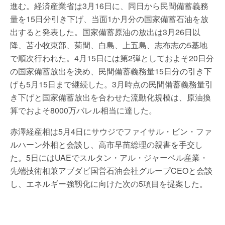
進む。経済産業省は3月16日に、同日から民間備蓄義務
量を15日分引き下げ、当面1か月分の国家備蓄石油を放
出すると発表した。国家備蓄原油の放出は3月26日以
降、苫小牧東部、菊間、白島、上五島、志布志の5基地
で順次行われた。4月15日には第2弾としておよそ20日分
の国家備蓄放出を決め、民間備蓄義務量15日分の引き下
げも5月15日まで継続した。3月時点の民間備蓄義務量引
き下げと国家備蓄放出を合わせた流動化規模は、原油換
算でおよそ8000万バレル相当に達した。
赤澤経産相は5月4日にサウジでファイサル・ビン・ファ
ルハーン外相と会談し、高市早苗総理の親書を手交し
た。5日にはUAEでスルタン・アル・ジャーベル産業・
先端技術相兼アブダビ国営石油会社グループCEOと会談
し、エネルギー強靱化に向けた次の5項目を提案した。