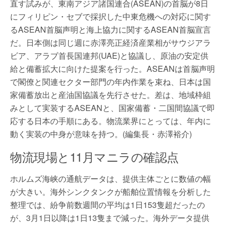
直す試みが、東南アジア諸国連合(ASEAN)の首脳が8日
にフィリピン・セブで採択した中東危機への対応に関す
るASEAN首脳声明と海上協力に関するASEAN首脳宣言
だ。日本側は同じ週に赤澤亮正経済産業相がサウジアラ
ビア、アラブ首長国連邦(UAE)と協議し、原油の安定供
給と備蓄拡大に向けた提案を行った。ASEANは首脳声明
で閣僚と関連セクター部門の年内作業を束ね、日本は国
家備蓄放出と産油国協議を先行させた。差は、地域枠組
みとして実装するASEANと、国家備蓄・二国間協議で即
応する日本の手順にある。物流業界にとっては、年内に
動く実装の中身が意味を持つ。(編集長・赤澤裕介)
物流現場と11月マニラの確認点
ホルムズ海峡の通航データは、提供主体ごとに数値の幅
が大きい。海外シンクタンクが船舶位置情報を分析した
整理では、紛争前数週間の平均は1日153隻超だったの
が、3月1日以降は1日13隻まで減った。海外データ提供