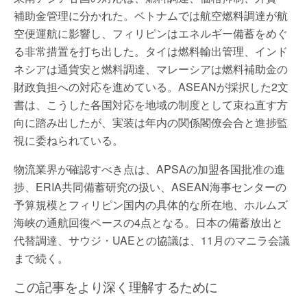
補助金管理に分かれた。ベトナムでは航空燃料調達が航
空便運航に影響し、フィリピンはエネルギー備蓄をめぐ
る非常措置を打ち出した。タイは燃料輸出管理、インド
ネシアは通貨安と燃料調達、マレーシアは燃料補助金の
財政負担への対応を進めている。ASEANが採択した2文
書は、こうした各国対応を地域の制度として束ね直す方
向に踏み出したが、実装は年内の関係閣僚会合と進捗監
視に委ねられている。
物流業界が確認すべき点は、APSAの加盟各国批准の進
捗、ERIA共同備蓄研究の扱い、ASEAN海事センターの
予算規模とフィリピン国内の具体的な所在地、ホルムズ
海峡の通航回復ペースの4点となる。日本の備蓄放出と
代替調達、サウジ・UAEとの協議は、11月のマニラ会議
まで続く。
この記事をより深く理解するために