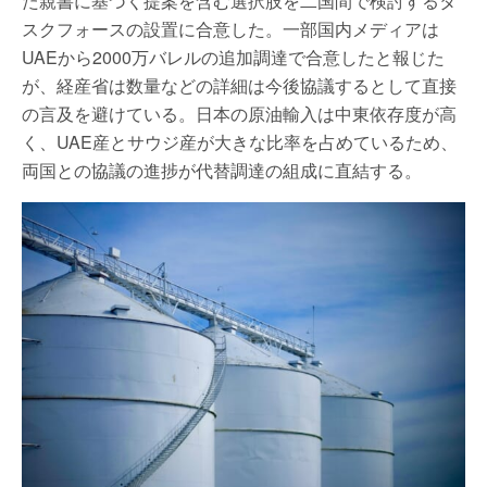
た親書に基づく提案を含む選択肢を二国間で検討するタ
スクフォースの設置に合意した。一部国内メディアは
UAEから2000万バレルの追加調達で合意したと報じた
が、経産省は数量などの詳細は今後協議するとして直接
の言及を避けている。日本の原油輸入は中東依存度が高
く、UAE産とサウジ産が大きな比率を占めているため、
両国との協議の進捗が代替調達の組成に直結する。