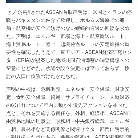
セブで採択されたASEAN首脳声明は、米国とイランの停
戦をパキスタンの仲介で歓迎し、ホルムズ海峡での船
舶・航空機の安全で妨げのない継続的通過の回復を求め
た。声明は、エネルギー市場と海上・航空輸送ルート、
海上貿易ルート、陸上・越境通過ルートの安定維持の重
要性を確認したうえで、東アジア・ASEAN経済研究セン
ター(ERIA)が提案した地域共同石油備蓄の調査構想への
留意にとどめた。承認や設立決定には至っておらず、検
討の入口に位置づけたかたちだ。
声明の中核は、危機調整、エネルギー安全保障、財政安
定、食料安全保障、貿易・サプライチェーン、人道対応
の6分野について年内に動かす優先アクションを並べた
点と、それを実施する責任を、外相、経済相、ASEAN自
由貿易地域の理事会、財務相・中央銀行総裁、エネルギ
ー相、農林相など関係閣僚と関連セクター部門に明示的
に割り振った点にある。進捗の監視は、ASEAN調整理事