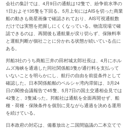
会社の集計では、4月9日の通航は12隻で、紛争前水準の
1日およそ135隻を下回る。5月上旬にはAISを切った商業
船の動きも衛星画像で確認されており、AIS可視通航数
だけでは実態を把握しにくくなっている。物流現場で確
認できるのは、再開後も通航量が戻り切らず、保険料率
と運航判断が個社ごとに分かれる状態が続いている点に
ある。
邦船3社のうち商船三井の田村城太郎社長は、4月にホル
ムズ海峡を通過した同社関係船3隻が通行料を支払って
いないことを明らかにし、航行の自由を前提条件として
確認した。日本関係船舶のペルシャ湾内滞留は、3月24
日の閣僚会議報告で45隻、5月7日の国土交通相会見では
42隻と、3隻減った。邦船社は通航を全面再開せず、船
種・荷種・保険条件を個別に見ながら通過を決める運用
を続けている。
日本政府の対応は、備蓄放出と二国間協議の二本立てで