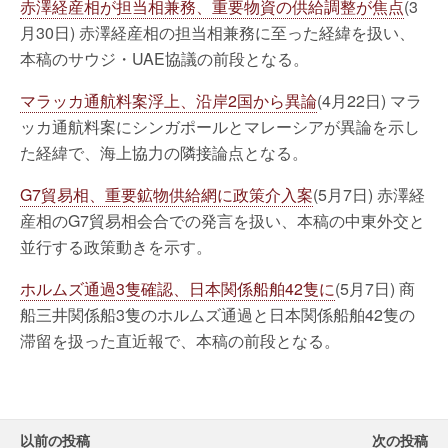
赤澤経産相が担当相兼務、重要物資の供給調整が焦点
(3
月30日) 赤澤経産相の担当相兼務に至った経緯を扱い、
本稿のサウジ・UAE協議の前段となる。
マラッカ通航料案浮上、沿岸2国から異論
(4月22日) マラ
ッカ通航料案にシンガポールとマレーシアが異論を示し
た経緯で、海上協力の隣接論点となる。
G7貿易相、重要鉱物供給網に政策介入案
(5月7日) 赤澤経
産相のG7貿易相会合での発言を扱い、本稿の中東外交と
並行する政策動きを示す。
ホルムズ通過3隻確認、日本関係船舶42隻に
(5月7日) 商
船三井関係船3隻のホルムズ通過と日本関係船舶42隻の
滞留を扱った直近報で、本稿の前段となる。
以前の投稿
次の投稿