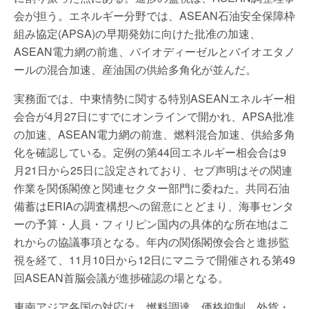
会が担う。エネルギー分野では、ASEAN石油安全保障枠
組み協定(APSA)の早期発効に向けた批准の加速、
ASEAN電力網の前進、バイオディーゼルとバイオエタノ
ールの混合加速、産油国の供給多角化が並んだ。
実務面では、中東情勢に関する特別ASEANエネルギー相
会合が4月27日にすでにオンラインで開かれ、APSA批准
の加速、ASEAN電力網の前進、燃料混合加速、供給多角
化を確認している。定例の第44回エネルギー相会合は9
月21日から25日に設定されており、セブ声明はその関連
作業を関係閣僚と関連セクター部門に委ねた。共同石油
備蓄はERIAの調査構想への留意にとどまり、海事センタ
ーの予算・人員・フィリピン国内の具体的な所在地はこ
れからの協議事項となる。年内の関係閣僚会合と進捗監
視を経て、11月10日から12日にマニラで開催される第49
回ASEAN首脳会議が進捗確認の場となる。
東南アジア各国の対応は、燃料調達、価格抑制、外貨・