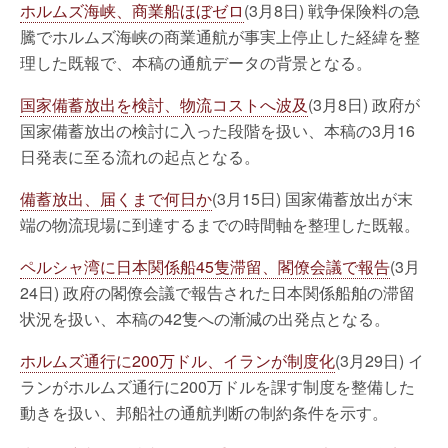
ホルムズ海峡、商業船ほぼゼロ
(3月8日) 戦争保険料の急
騰でホルムズ海峡の商業通航が事実上停止した経緯を整
理した既報で、本稿の通航データの背景となる。
国家備蓄放出を検討、物流コストへ波及
(3月8日) 政府が
国家備蓄放出の検討に入った段階を扱い、本稿の3月16
日発表に至る流れの起点となる。
備蓄放出、届くまで何日か
(3月15日) 国家備蓄放出が末
端の物流現場に到達するまでの時間軸を整理した既報。
ペルシャ湾に日本関係船45隻滞留、閣僚会議で報告
(3月
24日) 政府の閣僚会議で報告された日本関係船舶の滞留
状況を扱い、本稿の42隻への漸減の出発点となる。
ホルムズ通行に200万ドル、イランが制度化
(3月29日) イ
ランがホルムズ通行に200万ドルを課す制度を整備した
動きを扱い、邦船社の通航判断の制約条件を示す。