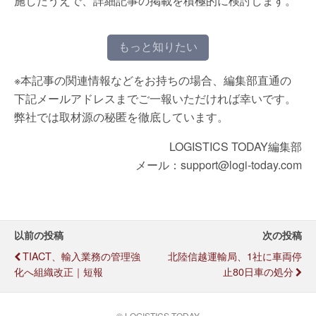
施したうえで、詳細記事の掲載を積極的に検討します。
もっと知りたい
※本記事の関連情報などをお持ちの場合、編集部直通の
下記メールアドレスまでご一報いただければ幸いです。
弊社では取材源の秘匿を徹底しています。
LOGISTICS TODAY編集部
メール：support@logi-today.com
以前の投稿
次の投稿
TIACT、輸入業務の管理強
北陸信越運輸局、1社に車両停
化へ組織改正｜短報
止80日車の処分
© LOGISTICS TODAY