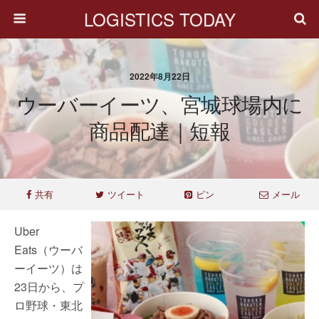
LOGISTICS TODAY
2022年8月22日
ウーバーイーツ、宮城球場内に
商品配達｜短報
共有
ツイート
ピン
メール
Uber
Eats（ウーバ
ーイーツ）は
23日から、プ
ロ野球・東北