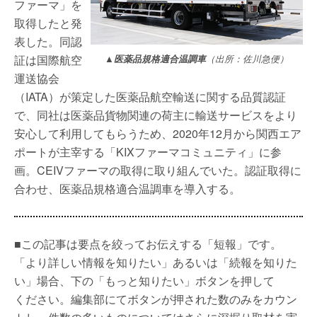
ファーマ」を
取得したと発
表した。同認
証は国際航空
▲医薬品規格適合温調車
（出所：佐川急便）
運送協会
（IATA）が策定した医薬品航空輸送に関する品質認証
で、同社は医薬品貨物関連の荷主に輸送サービスをより
安心して利用してもらうため、2020年12月から関西エア
ポートが主宰する「KIXファーマコミュニティ」に参
画。CEIVファーマの取得に取り組んでいた。認証取得に
合わせ、医薬品規格適合温調車を導入する。
■この記事は要点を絞ってお伝えする「短報」です。
「より詳しい情報を知りたい」あるいは「続報を知りた
い」場合、下の「もっと知りたい」ボタンを押して
ください。編集部にてボタンが押された数のみをカウン