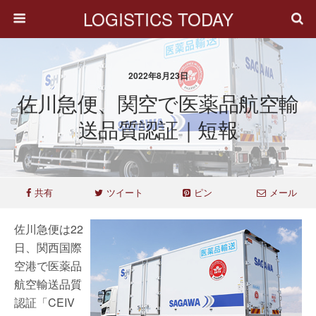
LOGISTICS TODAY
2022年8月23日
佐川急便、関空で医薬品航空輸
送品質認証｜短報
共有
ツイート
ピン
メール
佐川急便は22
日、関西国際
空港で医薬品
航空輸送品質
認証「CEIV