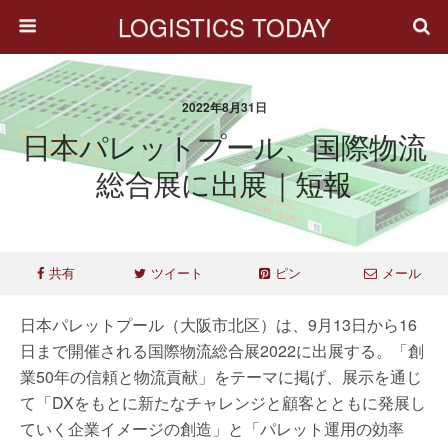
LOGISTICS TODAY
2022年8月31日
日本パレットプール、国際物流
総合展に出展｜短報
共有
ツイート
ピン
メール
日本パレットプール（大阪市北区）は、9月13日から16
日まで開催される国際物流総合展2022に出展する。「創
業50年の信頼と物流貢献」をテーマに掲げ、展示を通じ
て「DXをもとに新たなチャレンジと顧客とともに発展し
ていく企業イメージの創造」と「パレット運用の効率