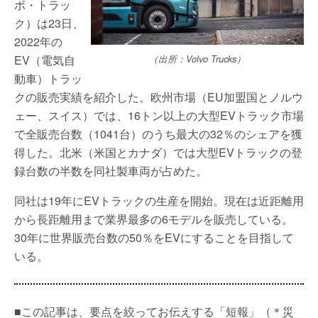
ボ・トラッ
ク）は23日、
2022年の
EV（電気自
（出所：Volvo Trucks）
動車）トラッ
クの販売実績を紹介した。欧州市場（EU加盟国とノルウ
ェー、スイス）では、16トン以上の大型EVトラック市場
で全販売台数（1041台）のうち最大の32％のシェアを獲
得した。北米（米国とカナダ）では大型EVトラックの登
録台数の半数を同社製車両が占めた。
同社は19年にEVトラックの生産を開始。現在は近距離用
から長距離用まで業界最多の6モデルを販売している。
30年に世界販売台数の50％をEVにすることを目指して
いる。
■この記事は、要点を絞ってお伝えする「短報」（＊災