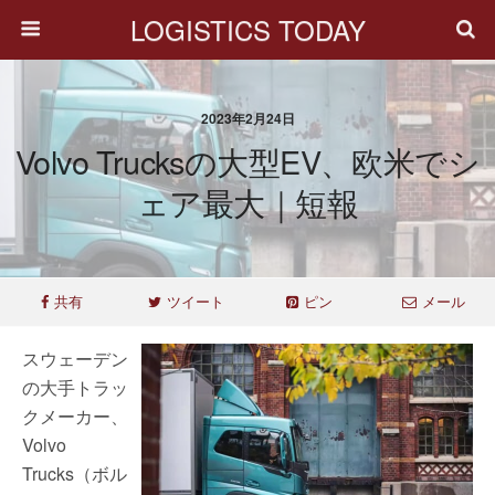
LOGISTICS TODAY
2023年2月24日
Volvo Trucksの大型EV、欧米でシ
ェア最大｜短報
共有
ツイート
ピン
メール
スウェーデン
の大手トラッ
クメーカー、
Volvo
Trucks（ボル