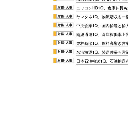
ニッコンHD1Q、倉庫伸長
ヤマタネ1Q、物流増収も一
中央倉庫1Q、国内輸送と輸
南総通運1Q、倉庫稼働率上
栗林商船1Q、燃料高響き営
名港海運1Q、陸送伸長も営業
日本石油輸送1Q、石油輸送