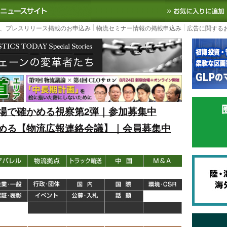
S TODAY｜国内最大の物流ニュースサイト
3PL, SCMなど国内外の最新の物流
、プレスリリース掲載のお申込み
物流セミナー情報の掲載申込み
広告に関する
場で確かめる視察第2弾｜参加募集中
める【物流広報連絡会議】｜会員募集中