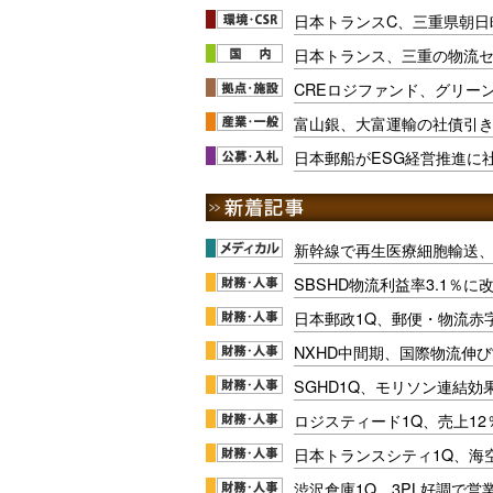
日本トランスC、三重県朝日
日本トランス、三重の物流セ
CREロジファンド、グリー
富山銀、大富運輸の社債引
日本郵船がESG経営推進に社
新幹線で再生医療細胞輸送
SBSHD物流利益率3.1％
日本郵政1Q、郵便・物流赤
NXHD中間期、国際物流伸び
SGHD1Q、モリソン連結効
ロジスティード1Q、売上1
日本トランスシティ1Q、海
渋沢倉庫1Q、3PL好調で営