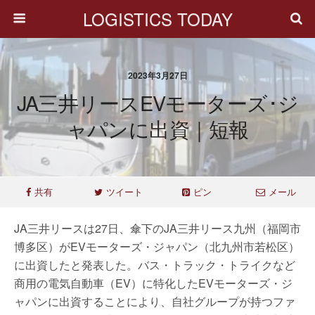
LOGISTICS TODAY
2023年3月27日
JA三井リースEVモーターズ･ジ
ャパンに出資｜短報
共有
ツイート
ピン
メール
JA三井リースは27日、傘下のJA三井リース九州（福岡市
博多区）がEVモーターズ・ジャパン（北九州市若松区）
に出資したと発表した。バス・トラック・トライクなど
商用の電気自動車（EV）に特化したEVモーターズ・ジ
ャパンに出資することにより、自社グループが持つファ