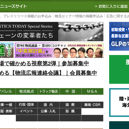
S TODAY｜国内最大の物流ニュースサイト
3PL, SCMなど国内外の最新の物流
、プレスリリース掲載のお申込み
物流セミナー情報の掲載申込み
広告に関する
場で確かめる視察第2弾｜参加募集中
める【物流広報連絡会議】｜会員募集中