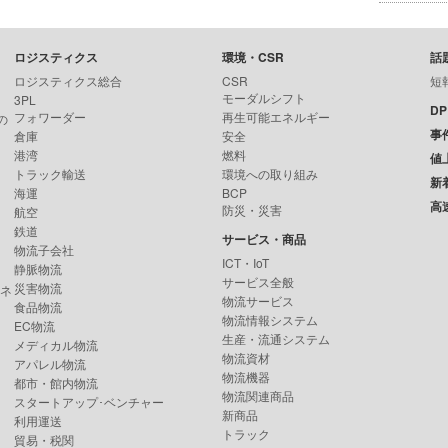
ロジスティクス
環境・CSR
話
ロジスティクス総合
CSR
短
モーダルシフト
3PL
D
フォワーダー
再生可能エネルギー
の
事
倉庫
安全
港湾
燃料
値
トラック輸送
環境への取り組み
新
海運
BCP
高
防災・災害
航空
鉄道
サービス・商品
物流子会社
ICT・IoT
静脈物流
サービス全般
災害物流
ンネ
物流サービス
食品物流
物流情報システム
EC物流
生産・流通システム
メディカル物流
物流資材
アパレル物流
物流機器
都市・館内物流
物流関連商品
スタートアップ･ベンチャー
新商品
利用運送
トラック
貿易・税関