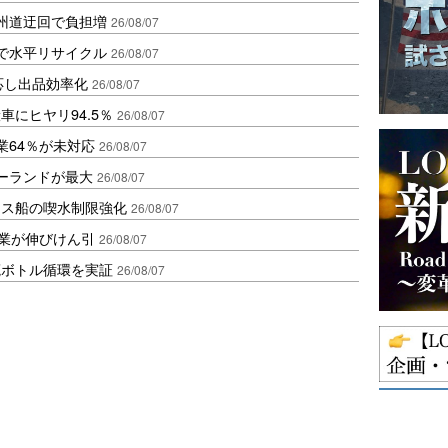
州道迂回で負担増
26/08/07
で水平リサイクル
26/08/07
対応し出品効率化
26/08/07
にヒヤリ94.5％
26/08/07
業64％が未対応
26/08/07
ポーランドが最大
26/08/07
クス船の喫水制限強化
26/08/07
造業が伸びけん引
26/08/07
廃ボトル循環を実証
26/08/07