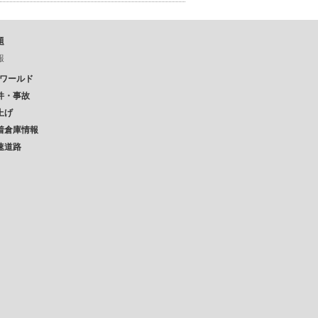
題
報
Pワールド
件・事故
上げ
着倉庫情報
速道路