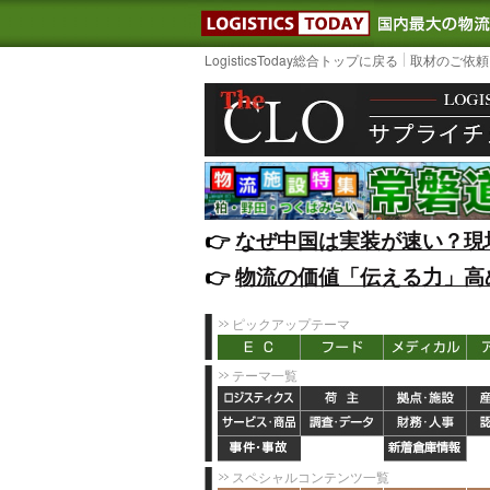
LOGISTIC
LogisticsToday総合トップに戻る
取材のご依頼
👉️
なぜ中国は実装が速い？現
👉️
物流の価値「伝える力」高
ピックアップテーマ
テーマ一覧
スペシャルコンテンツ一覧