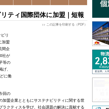
ビリティ国際団体に加盟｜短報
>>
この記事を印刷する（PDF）
ナビリ
に加盟
民間企
0社が
平等の
掲げ、
などに働
今回の
の加盟企業とともにサステナビリティに関する世
プラクティスを学び、社会課題の解決に貢献する