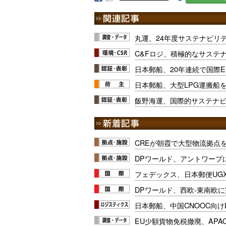
丸運、24年度サステナビリ
C&Fロジ、積極的なサステ
日本郵船、20年連続で国際
日本郵船、大型LPG運搬船
飯野海運、国際的サステナ
CREが朝霞で大型物流拠点
DPワールド、アントワープ
フェデックス、日本郵便UG
DPワールド、西欧-東南欧
日本郵船、中国CNOOC向け
EU少額貨物免税撤廃、APA