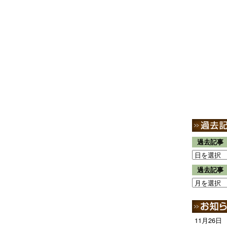
過去記事
過去記事
11月26日