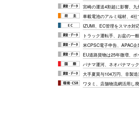
宮崎の運送4割超に影響、九
車載電池のアルミ端材、4社
IZUMI、EC管理をスマホ
トラック運転手、お盆の一般車
米CPSC電子申告、APAC企
EU道路貨物は25年微増、
パナマ運河、ネオパナマッ
大手夏賞与104万円、非製
ワタミ、店舗物流網活用し