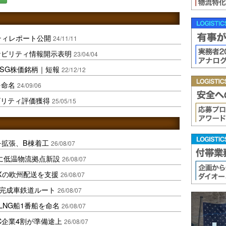
ティレポート公開
24/11/11
ナビリティ情報開示表明
23/04/04
ESG株価銘柄｜短報
22/12/12
を命名
24/09/06
ビリティ評価獲得
25/05/15
を拡張、B棟着工
26/08/07
に低温物流拠点新設
26/08/07
Xの欧州配送を支援
26/08/07
に完成車鉄道ルート
26/08/07
LNG船1番船を命名
26/08/07
C企業4割が準備途上
26/08/07