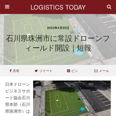
LOGISTICS TODAY
2023年4月25日
石川県珠洲市に常設ドローンフ
ィールド開設｜短報
共有
ツイート
ピン
メール
日本ドローン
ビジネスサポ
ート協会石川
県本部（石川
県珠洲市）は