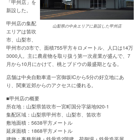
「甲州店」を
新設した。
甲州店の集配
山梨県の中央エリアに新設した甲州店
エリアは笛吹
市、山梨市、
甲州市の3市で、面積755平方キロメートル、人口は14万
3000人。主に農産物を取り扱う第一次産業が盛んで、7
月から10月にかけて、桃とブドウの最盛期となる。
店舗は中央自動車道一宮御坂ICから5分の好立地にあ
り、関東近郊からのアクセスに優れる。
■甲州店の概要
所在地：山梨県笛吹市一宮町国分字築地920-1
集配区域：山梨県甲州市、山梨市、笛吹市
敷地面積：5638平方メートル
延床面積：1868平方メートル
建物：事務所棟・鉄骨造2階建、荷捌場・鉄骨造平屋