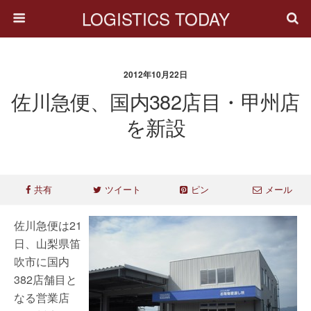
LOGISTICS TODAY
2012年10月22日
佐川急便、国内382店目・甲州店
を新設
共有
ツイート
ピン
メール
佐川急便は21
日、山梨県笛
吹市に国内
382店舗目と
なる営業店