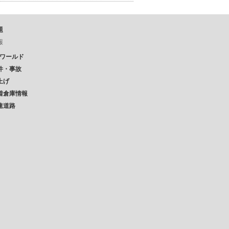
題
報
Pワールド
件・事故
上げ
着倉庫情報
速道路