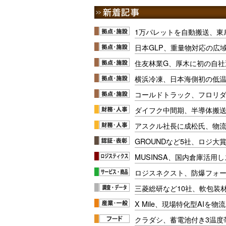
1万パレットを自動搬送、東
日本GLP、重量物対応の広
住友林業G、厚木に初の自社
横浜冷凍、日本海側初の低
コールドトラック、フロリ
ダイフク中間期、半導体搬
アスクル社長に成松氏、物
GROUNDなど5社、ロジ大
MUSINSA、国内倉庫活用
ロジスネクスト、防爆フォ
三菱総研など10社、軟包装
X Mile、現場特化型AIを
クラダシ、蓄電池付き3温度