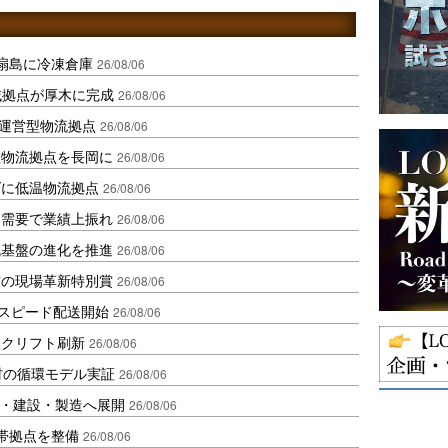
扇島に冷凍倉庫
26/08/06
域拠点が厚木に完成
26/08/06
運営型物流拠点
26/08/06
温物流拠点を長岡に
26/08/06
ダに低温物流拠点
26/08/06
送需要で業績上振れ
26/08/06
流基盤の進化を推進
26/08/06
賞の現場革新特別賞
26/08/06
しスピード配送開始
26/08/06
ークリフト刷新
26/08/06
材の循環モデル実証
26/08/06
物流・建設・製造へ展開
26/08/06
帯拠点を整備
26/08/06