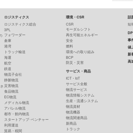
ロジスティクス
環境・CSR
話
ロジスティクス総合
CSR
短
モーダルシフト
3PL
D
フォワーダー
再生可能エネルギー
の
事
倉庫
安全
港湾
燃料
値
トラック輸送
環境への取り組み
新
海運
BCP
高
防災・災害
航空
鉄道
サービス・商品
物流子会社
ICT・IoT
静脈物流
サービス全般
災害物流
ンネ
物流サービス
食品物流
物流情報システム
EC物流
生産・流通システム
メディカル物流
物流資材
アパレル物流
物流機器
都市・館内物流
物流関連商品
スタートアップ･ベンチャー
新商品
利用運送
トラック
貿易・税関