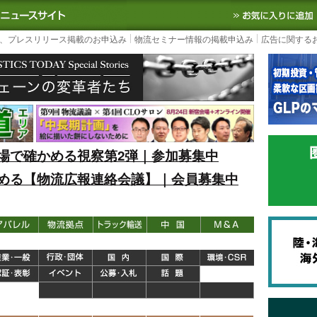
S TODAY｜国内最大の物流ニュースサイト
3PL, SCMなど国内外の最新の物流
、プレスリリース掲載のお申込み
物流セミナー情報の掲載申込み
広告に関する
場で確かめる視察第2弾｜参加募集中
める【物流広報連絡会議】｜会員募集中