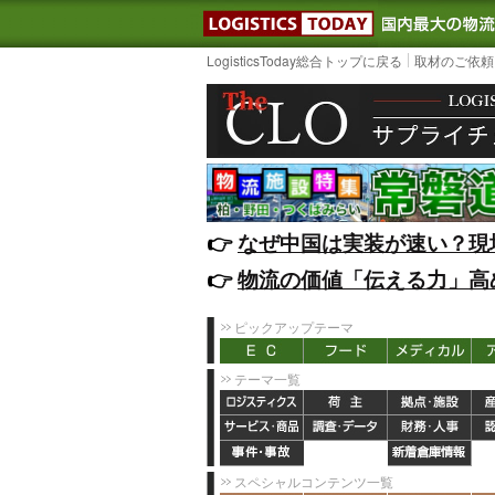
LOGISTIC
LogisticsToday総合トップに戻る
取材のご依頼
👉️
なぜ中国は実装が速い？現
👉️
物流の価値「伝える力」高
ピックアップテーマ
テーマ一覧
スペシャルコンテンツ一覧