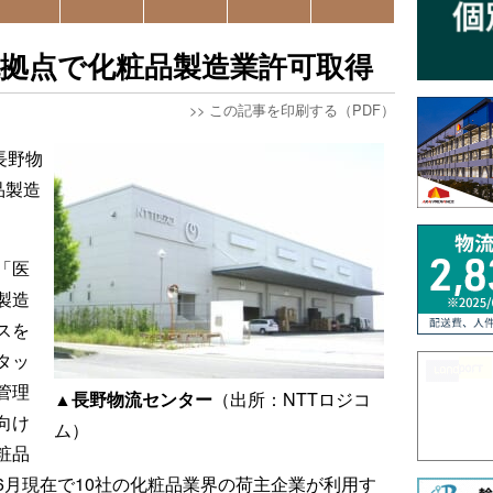
流拠点で化粧品製造業許可取得
>>
この記事を印刷する（PDF）
長野物
品製造
「医
製造
スを
タッ
管理
▲長野物流センター
（出所：NTTロジコ
向け
ム）
粧品
6月現在で10社の化粧品業界の荷主企業が利用す