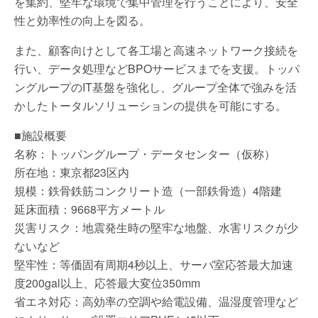
を集約、堅牢な環境で集中管理を行うことにより、安全
性と効率性の向上を図る。
また、顧客向けとして各工場と高速ネットワーク接続を
行い、データ処理などBPOサービスまでを支援。トッパ
ングループのIT基盤を強化し、グループ全体で強みを活
かしたトータルソリューションの提供を可能にする。
■施設概要
名称：トッパングループ・データセンター（仮称）
所在地：東京都23区内
規模：鉄骨鉄筋コンクリート造（一部鉄骨造）4階建
延床面積：9668平方メートル
災害リスク：地震発生時の堅牢な地盤、水害リスクが少
ないなど
堅牢性：等価固有周期4秒以上、サーバ室応答最大加速
度200gal以上、応答最大変位350mm
省エネ対応：高効率の空調や給電設備、温湿度管理など