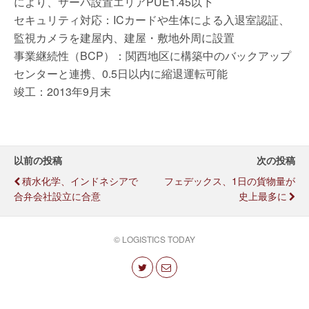
により、サーバ設置エリアPUE1.45以下
セキュリティ対応：ICカードや生体による入退室認証、
監視カメラを建屋内、建屋・敷地外周に設置
事業継続性（BCP）：関西地区に構築中のバックアップ
センターと連携、0.5日以内に縮退運転可能
竣工：2013年9月末
以前の投稿
次の投稿
積水化学、インドネシアで
フェデックス、1日の貨物量が
合弁会社設立に合意
史上最多に
© LOGISTICS TODAY