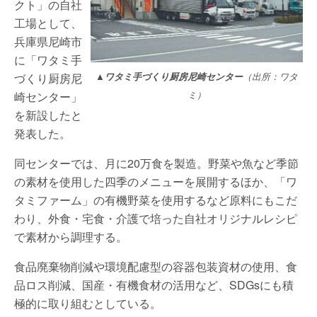
クト」の自社
工場として、
兵庫県尼崎市
に「ワタミ手
づくり厨房尼
▲ワタミ手づくり厨房尼崎センター
（出所：ワタ
崎センター」
ミ）
を新設したと
発表した。
同センターでは、月に20万食を製造。野菜や魚など季節
の素材を使用した四季のメニューを展開するほか、「ワ
タミファーム」の有機野菜を使用するなど原料にもこだ
わり、外食・宅食・介護で培った自社オリジナルレシピ
で素材から調理する。
食品廃棄物削減や環境配慮型の容器包装資材の使用、食
品ロス削減、国産・有機食材の活用など、SDGsにも積
極的に取り組むとしている。