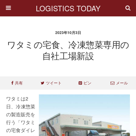
LOGISTICS TODAY
2023年10月3日
ワタミの宅食、冷凍惣菜専用の
自社工場新設
共有
ツイート
ピン
メール
ワタミは2
日、冷凍惣菜
の製造販売を
行う「ワタミ
の宅食ダイレ