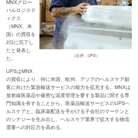
MNXグロー
バルロジステ
ィクス
（MNX、米
国）の買収を
2日に完了し
たと発表し
（出所：UPS）
た。
UPSはMNX
の買収により、特に米国、欧州、アジアのヘルスケア顧
客に向けた緊急輸送サービスの能力を拡充する。MNXは
放射線医薬品や厳密な温度管理を要する製品に関する専
門知識を有することから、医薬品輸送サービスのUPSヘ
ルスケアと、臨床薬配送を手がける子会社のマーケンと
のシナジーを生み出し、ヘルスケア業界で拡大する物流
需要への対応力を高める。