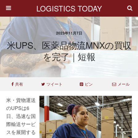
LOGISTICS TODAY
2023年11月7日
米UPS、医薬品物流MNXの買収
を完了｜短報
共有
ツイート
ピン
メール
米・貨物運送
のUPSは6
日、迅速な国
際輸送サービ
スを展開する