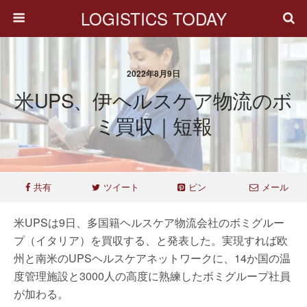
LOGISTICS TODAY
2022年8月9日
米UPS、伊ヘルスケア物流のボ
ミ買収｜短報
共有
ツイート
ピン
メール
米UPSは9日、多国籍ヘルスケア物流会社のボミグルー
プ（イタリア）を買収する、と発表した。実現すれば欧
州と南米のUPSヘルスケアネットワークに、14か国の温
度管理施設と3000人の高度に熟練したボミグループ社員
が加わる。